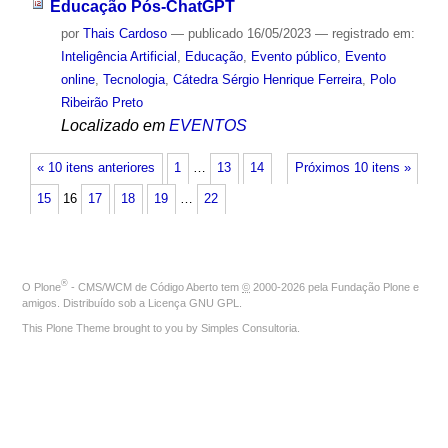
Educação Pós-ChatGPT
por
Thais Cardoso
—
publicado
16/05/2023
— registrado em:
Inteligência Artificial
,
Educação
,
Evento público
,
Evento
online
,
Tecnologia
,
Cátedra Sérgio Henrique Ferreira
,
Polo
Ribeirão Preto
Localizado em
EVENTOS
« 10 itens anteriores
1
…
13
14
Próximos 10 itens »
15
16
17
18
19
…
22
®
O
Plone
- CMS/WCM de Código Aberto
tem
©
2000-2026 pela
Fundação Plone
e
amigos. Distribuído sob a
Licença GNU GPL
.
This Plone Theme brought to you by
Simples Consultoria
.