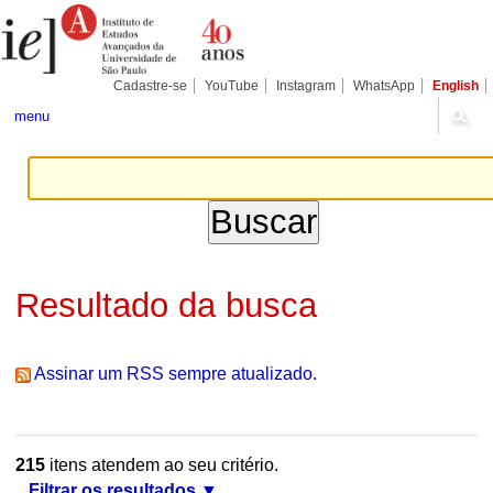
Ir
Ferramentas
Seções
para
Pessoais
o
conteúdo.
|
Cadastre-se
YouTube
Instagram
WhatsApp
English
Ir
para
menu
a
navegação
Resultado da busca
Assinar um RSS sempre atualizado.
215
itens atendem ao seu critério.
Filtrar os resultados