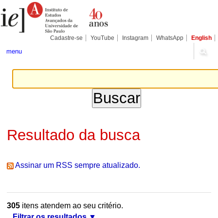
Ir
Ferramentas
Seções
para
Pessoais
o
conteúdo.
|
Cadastre-se
YouTube
Instagram
WhatsApp
English
Ir
para
menu
a
navegação
Resultado da busca
Assinar um RSS sempre atualizado.
305
itens atendem ao seu critério.
Filtrar os resultados