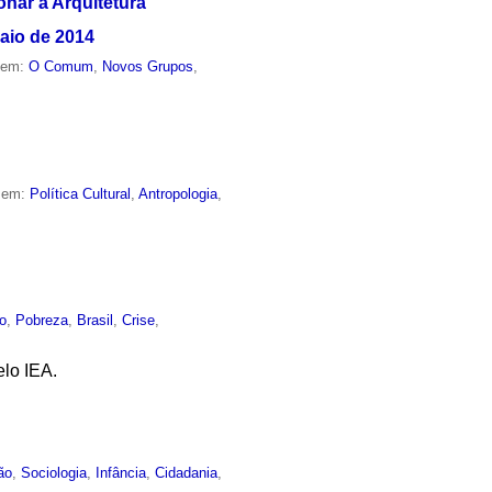
onar a Arquitetura
aio de 2014
o em:
O Comum
,
Novos Grupos
,
o em:
Política Cultural
,
Antropologia
,
o
,
Pobreza
,
Brasil
,
Crise
,
lo IEA.
ão
,
Sociologia
,
Infância
,
Cidadania
,