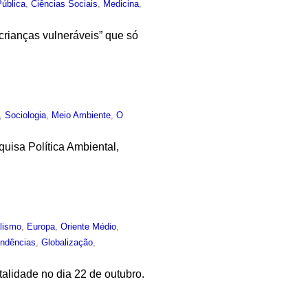
ública
,
Ciências Sociais
,
Medicina
,
crianças vulneráveis” que só
,
Sociologia
,
Meio Ambiente
,
O
uisa Política Ambiental,
lismo
,
Europa
,
Oriente Médio
,
ndências
,
Globalização
,
talidade no dia 22 de outubro.