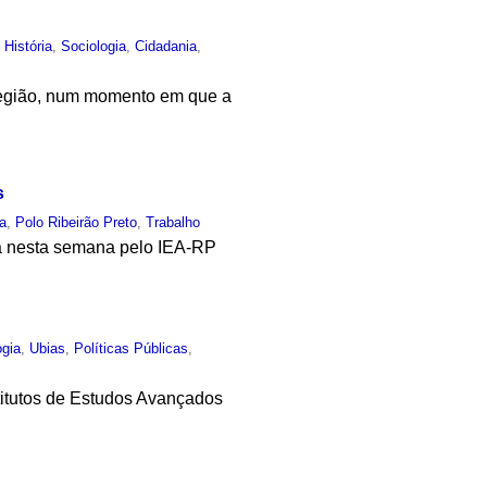
,
História
,
Sociologia
,
Cidadania
,
a região, num momento em que a
s
a
,
Polo Ribeirão Preto
,
Trabalho
a nesta semana pelo IEA-RP
ogia
,
Ubias
,
Políticas Públicas
,
stitutos de Estudos Avançados