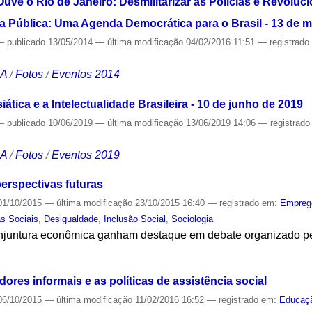
uve o Rio de Janeiro: Desmilitarizar as Policias e Revoluci
ça Pública: Uma Agenda Democrática para o Brasil - 13 de m
—
publicado
13/05/2014
—
última modificação
04/02/2016 11:51
— registrad
CA
/
Fotos
/
Eventos 2014
tica e a Intelectualidade Brasileira - 10 de junho de 2019
—
publicado
10/06/2019
—
última modificação
13/06/2019 14:06
— registrad
CA
/
Fotos
/
Eventos 2019
erspectivas futuras
1/10/2015
—
última modificação
23/10/2015 16:40
— registrado em:
Empreg
as Sociais
,
Desigualdade
,
Inclusão Social
,
Sociologia
onjuntura econômica ganham destaque em debate organizado pe
S
res informais e as políticas de assistência social
6/10/2015
—
última modificação
11/02/2016 16:52
— registrado em:
Educaç