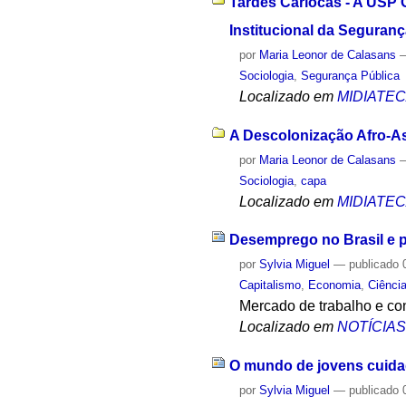
Tardes Cariocas - A USP O
Institucional da Seguran
por
Maria Leonor de Calasans
Sociologia
,
Segurança Pública
Localizado em
MIDIATE
A Descolonização Afro-Asiá
por
Maria Leonor de Calasans
Sociologia
,
capa
Localizado em
MIDIATE
Desemprego no Brasil e p
por
Sylvia Miguel
—
publicado
0
Capitalismo
,
Economia
,
Ciênci
Mercado de trabalho e c
Localizado em
NOTÍCIA
O mundo de jovens cuidado
por
Sylvia Miguel
—
publicado
0