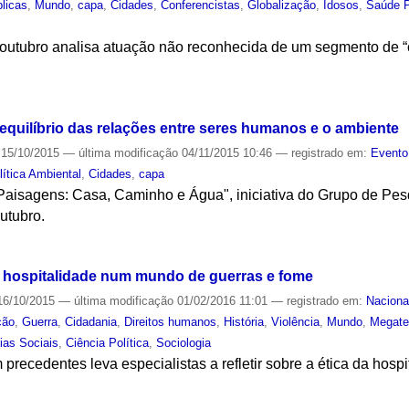
blicas
,
Mundo
,
capa
,
Cidades
,
Conferencistas
,
Globalização
,
Idosos
,
Saúde P
 outubro analisa atuação não reconhecida de um segmento de “
S
 equilíbrio das relações entre seres humanos e o ambiente
15/10/2015
—
última modificação
04/11/2015 10:46
— registrado em:
Evento
ítica Ambiental
,
Cidades
,
capa
Paisagens: Casa, Caminho e Água", iniciativa do Grupo de Pesq
utubro.
S
 hospitalidade num mundo de guerras e fome
6/10/2015
—
última modificação
01/02/2016 11:01
— registrado em:
Naciona
ção
,
Guerra
,
Cidadania
,
Direitos humanos
,
História
,
Violência
,
Mundo
,
Megate
ias Sociais
,
Ciência Política
,
Sociologia
precedentes leva especialistas a refletir sobre a ética da hospi
S