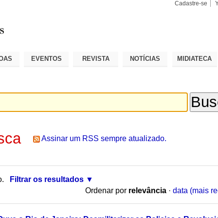
Cadastre-se
Busca
Busca
Avançad
OAS
EVENTOS
REVISTA
NOTÍCIAS
MIDIATECA
sca
Assinar um RSS sempre atualizado.
o.
Filtrar os resultados
Ordenar por
relevância
·
data (mais re