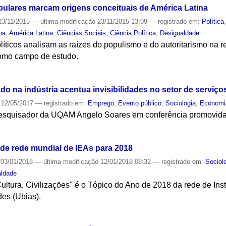
pulares marcam origens conceituais de América Latina
3/11/2015
—
última modificação
23/11/2015 13:09
— registrado em:
Política
pa
,
América Latina
,
Ciências Sociais
,
Ciência Política
,
Desigualdade
olíticos analisam as raízes do populismo e do autoritarismo n
 como campo de estudo.
S
o na indústria acentua invisibilidades no setor de serviço
12/05/2017
— registrado em:
Emprego
,
Evento público
,
Sociologia
,
Economi
pesquisador da UQAM Angelo Soares em conferência promovid
S
de rede mundial de IEAs para 2018
03/01/2018
—
última modificação
12/01/2018 08:32
— registrado em:
Sociol
aldade
ultura, Civilizações" é o Tópico do Ano de 2018 da rede de In
es (Ubias).
S