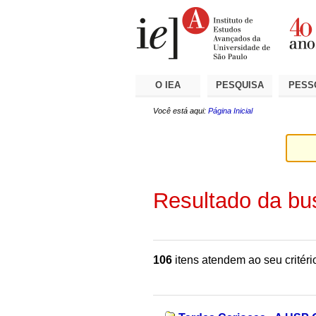
Ir
Ferramentas
Seções
para
Pessoais
o
conteúdo.
|
Ir
para
a
O IEA
PESQUISA
PESS
navegação
Você está aqui:
Página Inicial
Resultado da bu
106
itens atendem ao seu critéri