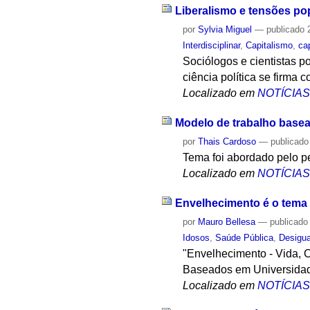
Liberalismo e tensões po
por
Sylvia Miguel
—
publicado
2
Interdisciplinar
,
Capitalismo
,
ca
Sociólogos e cientistas p
ciência política se firma
Localizado em
NOTÍCIA
Modelo de trabalho basead
por
Thais Cardoso
—
publicado
Tema foi abordado pelo 
Localizado em
NOTÍCIA
Envelhecimento é o tema 
por
Mauro Bellesa
—
publicado
Idosos
,
Saúde Pública
,
Desigu
"Envelhecimento - Vida, C
Baseados em Universidad
Localizado em
NOTÍCIA