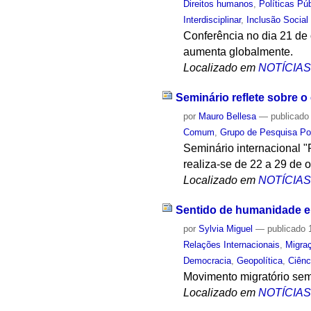
Direitos humanos
,
Políticas Pú
Interdisciplinar
,
Inclusão Social
Conferência no dia 21 de
aumenta globalmente.
Localizado em
NOTÍCIA
Seminário reflete sobre o
por
Mauro Bellesa
—
publicado
Comum
,
Grupo de Pesquisa Pol
Seminário internacional "
realiza-se de 22 a 29 de o
Localizado em
NOTÍCIA
Sentido de humanidade e
por
Sylvia Miguel
—
publicado
1
Relações Internacionais
,
Migra
Democracia
,
Geopolítica
,
Ciênc
Movimento migratório sem 
Localizado em
NOTÍCIA