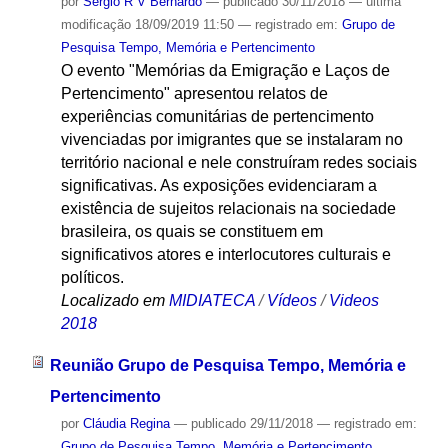
por
Sergio R V Bernardo
—
publicado
30/11/2018
—
última
modificação
18/09/2019 11:50
— registrado em:
Grupo de
Pesquisa Tempo, Memória e Pertencimento
O evento "Memórias da Emigração e Laços de
Pertencimento" apresentou relatos de
experiências comunitárias de pertencimento
vivenciadas por imigrantes que se instalaram no
território nacional e nele construíram redes sociais
significativas. As exposições evidenciaram a
existência de sujeitos relacionais na sociedade
brasileira, os quais se constituem em
significativos atores e interlocutores culturais e
políticos.
Localizado em
MIDIATECA
/
Vídeos
/
Videos
2018
Reunião Grupo de Pesquisa Tempo, Memória e
Pertencimento
por
Cláudia Regina
—
publicado
29/11/2018
— registrado em:
Grupo de Pesquisa Tempo, Memória e Pertencimento
,