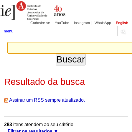
Ir
Ferramentas
Seções
para
Pessoais
o
conteúdo.
|
Cadastre-se
YouTube
Instagram
WhatsApp
English
Ir
para
menu
a
navegação
Resultado da busca
Assinar um RSS sempre atualizado.
283
itens atendem ao seu critério.
Filtrar os resultados