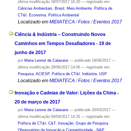
última modificação
18/07/2017 16:20
— registrado em:
Ciências Ambientais
,
Brasil
,
Meio Ambiente
,
Política de
CT&I
,
Economia
,
Política Ambiental
Localizado em
MIDIATECA
/
Fotos
/
Eventos 2017
Ciência & Indústria – Construindo Novos
Caminhos em Tempos Desafiadores - 19 de
junho de 2017
por
Maria Leonor de Calasans
—
publicado
19/06/2017
—
última modificação
28/06/2017 14:06
— registrado em:
Pesquisa
,
ACIESP
,
Política de CT&I
,
Indústria
,
USP
Localizado em
MIDIATECA
/
Fotos
/
Eventos 2017
Inovação e Cadeias de Valor: Lições da China -
20 de março de 2017
por
Maria Leonor de Calasans
—
publicado
20/03/2017
—
última modificação
04/04/2017 14:25
— registrado em:
Política de CT&I
,
C&T
,
Inovação
,
Grupo de Pesquisa
Observatório da Inovação e Competitividade - NAP