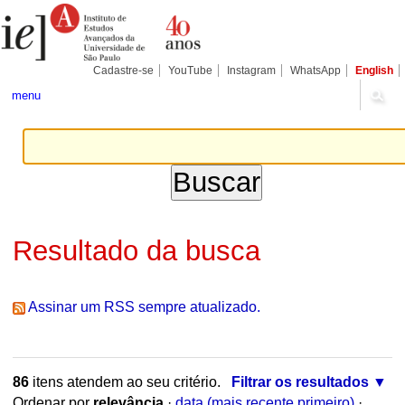
Ir
Ferramentas
Seções
para
Pessoais
o
conteúdo.
|
Cadastre-se
YouTube
Instagram
WhatsApp
English
Ir
para
menu
a
navegação
Resultado da busca
Assinar um RSS sempre atualizado.
86
itens atendem ao seu critério.
Filtrar os resultados
Ordenar por
relevância
·
data (mais recente primeiro)
·