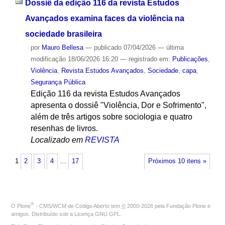
Dossiê da edição 116 da revista Estudos
Avançados examina faces da violência na
sociedade brasileira
por
Mauro Bellesa
—
publicado
07/04/2026
—
última
modificação
18/06/2026 16:20
— registrado em:
Publicações
,
Violência
,
Revista Estudos Avançados
,
Sociedade
,
capa
,
Segurança Pública
Edição 116 da revista Estudos Avançados
apresenta o dossiê "Violência, Dor e Sofrimento",
além de três artigos sobre sociologia e quatro
resenhas de livros.
Localizado em
REVISTA
1
2
3
4
…
17
Próximos 10 itens »
®
O
Plone
- CMS/WCM de Código Aberto
tem
©
2000-2026 pela
Fundação Plone
e
amigos. Distribuído sob a
Licença GNU GPL
.