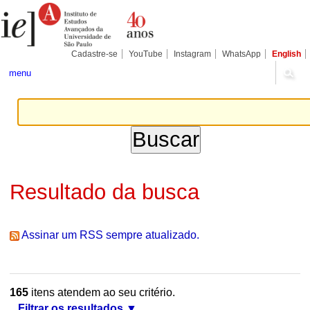
Ir
Ferramentas
Seções
para
Pessoais
o
conteúdo.
|
Cadastre-se
YouTube
Instagram
WhatsApp
English
Ir
para
menu
a
navegação
Resultado da busca
Assinar um RSS sempre atualizado.
165
itens atendem ao seu critério.
Filtrar os resultados