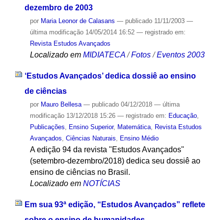
dezembro de 2003
por
Maria Leonor de Calasans
—
publicado
11/11/2003
—
última modificação
14/05/2014 16:52
— registrado em:
Revista Estudos Avançados
Localizado em
MIDIATECA
/
Fotos
/
Eventos 2003
‘Estudos Avançados’ dedica dossiê ao ensino
de ciências
por
Mauro Bellesa
—
publicado
04/12/2018
—
última
modificação
13/12/2018 15:26
— registrado em:
Educação
,
Publicações
,
Ensino Superior
,
Matemática
,
Revista Estudos
Avançados
,
Ciências Naturais
,
Ensino Médio
A edição 94 da revista "Estudos Avançados"
(setembro-dezembro/2018) dedica seu dossiê ao
ensino de ciências no Brasil.
Localizado em
NOTÍCIAS
Em sua 93ª edição, “Estudos Avançados” reflete
sobre o ensino de humanidades