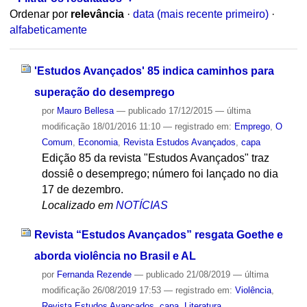
Ordenar por
relevância
·
data (mais recente primeiro)
·
alfabeticamente
'Estudos Avançados' 85 indica caminhos para
superação do desemprego
por
Mauro Bellesa
—
publicado
17/12/2015
—
última
modificação
18/01/2016 11:10
— registrado em:
Emprego
,
O
Comum
,
Economia
,
Revista Estudos Avançados
,
capa
Edição 85 da revista "Estudos Avançados" traz
dossiê o desemprego; número foi lançado no dia
17 de dezembro.
Localizado em
NOTÍCIAS
Revista “Estudos Avançados” resgata Goethe e
aborda violência no Brasil e AL
por
Fernanda Rezende
—
publicado
21/08/2019
—
última
modificação
26/08/2019 17:53
— registrado em:
Violência
,
Revista Estudos Avançados
,
capa
,
Literatura