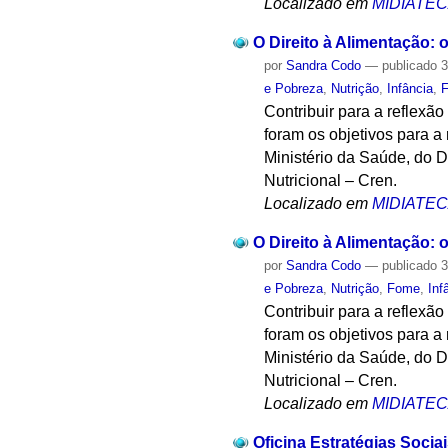
Localizado em
MIDIATE
O Direito à Alimentação: 
por
Sandra Codo
—
publicado
3
e Pobreza
,
Nutrição
,
Infância
,
Contribuir para a reflexã
foram os objetivos para a
Ministério da Saúde, do
Nutricional – Cren.
Localizado em
MIDIATE
O Direito à Alimentação: 
por
Sandra Codo
—
publicado
3
e Pobreza
,
Nutrição
,
Fome
,
Inf
Contribuir para a reflexã
foram os objetivos para a
Ministério da Saúde, do
Nutricional – Cren.
Localizado em
MIDIATE
Oficina Estratégias Soci