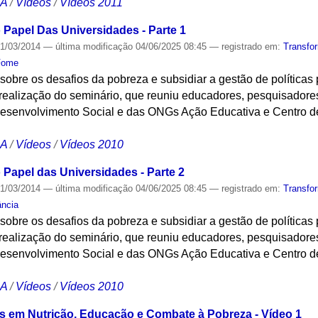
CA
/
Vídeos
/
Vídeos 2011
o Papel Das Universidades - Parte 1
1/03/2014
—
última modificação
04/06/2025 08:45
— registrado em:
Transfo
Fome
o sobre os desafios da pobreza e subsidiar a gestão de políticas
 realização do seminário, que reuniu educadores, pesquisadore
 Desenvolvimento Social e das ONGs Ação Educativa e Centro 
CA
/
Vídeos
/
Vídeos 2010
o Papel das Universidades - Parte 2
1/03/2014
—
última modificação
04/06/2025 08:45
— registrado em:
Transfo
ância
o sobre os desafios da pobreza e subsidiar a gestão de políticas
 realização do seminário, que reuniu educadores, pesquisadore
 Desenvolvimento Social e das ONGs Ação Educativa e Centro 
CA
/
Vídeos
/
Vídeos 2010
ais em Nutrição, Educação e Combate à Pobreza - Vídeo 1