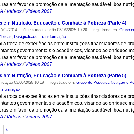
futuras em favor da promoção da alimentação saudável, boa nutr
CA
/
Vídeos
/
Vídeos 2007
ais em Nutrição, Educação e Combate à Pobreza (Parte 4)
7/02/2014
—
última modificação
03/06/2025 10:20
— registrado em:
Grupo d
úblicas
,
Desigualdade
,
Transformação
oi a troca de experiências entre instituições financiadores de pr
esentantes governamentais e acadêmicos, visando ao enriquecim
futuras em favor da promoção da alimentação saudável, boa nutr
CA
/
Vídeos
/
Vídeos 2007
ais em Nutrição, Educação e Combate à Pobreza (Parte 5)
ificação
03/06/2025 10:19
— registrado em:
Grupo de Pesquisa Nutrição e P
nsformação
oi a troca de experiências entre instituições financiadores de pr
esentantes governamentais e acadêmicos, visando ao enriquecim
futuras em favor da promoção da alimentação saudável, boa nutr
CA
/
Vídeos
/
Vídeos 2007
5