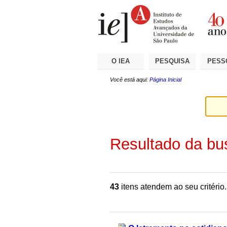
Ir
Ferramentas
Seções
para
Pessoais
o
conteúdo.
|
Ir
para
a
O IEA
PESQUISA
PESS
navegação
Você está aqui:
Página Inicial
Resultado da bu
43
itens atendem ao seu critério.