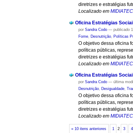
diretrizes e estratégias 
Localizado em
MIDIATE
Oficina Estratégias Soci
por
Sandra Codo
—
publicado
1
Fome
,
Desnutrição
,
Políticas P
O objetivo dessa oficina f
políticas públicas, repr
diretrizes e estratégias 
Localizado em
MIDIATE
Oficina Estratégias Soci
por
Sandra Codo
—
última mod
Desnutrição
,
Desigualdade
,
Tra
O objetivo dessa oficina f
políticas públicas, repr
diretrizes e estratégias 
Localizado em
MIDIATE
« 10 itens anteriores
1
2
3
4