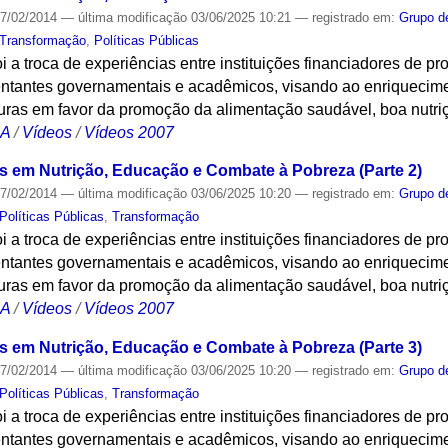
7/02/2014
—
última modificação
03/06/2025 10:21
— registrado em:
Grupo d
Transformação
,
Políticas Públicas
oi a troca de experiências entre instituições financiadores de pr
esentantes governamentais e acadêmicos, visando ao enriquecim
futuras em favor da promoção da alimentação saudável, boa nutr
CA
/
Vídeos
/
Vídeos 2007
ais em Nutrição, Educação e Combate à Pobreza (Parte 2)
7/02/2014
—
última modificação
03/06/2025 10:20
— registrado em:
Grupo d
Políticas Públicas
,
Transformação
oi a troca de experiências entre instituições financiadores de pr
esentantes governamentais e acadêmicos, visando ao enriquecim
futuras em favor da promoção da alimentação saudável, boa nutr
CA
/
Vídeos
/
Vídeos 2007
ais em Nutrição, Educação e Combate à Pobreza (Parte 3)
7/02/2014
—
última modificação
03/06/2025 10:20
— registrado em:
Grupo d
Políticas Públicas
,
Transformação
oi a troca de experiências entre instituições financiadores de pr
esentantes governamentais e acadêmicos, visando ao enriquecim