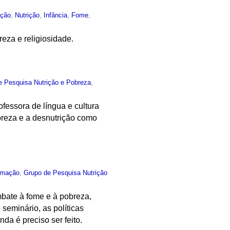
ção
,
Nutrição
,
Infância
,
Fome
,
reza e religiosidade.
e Pesquisa Nutrição e Pobreza
,
essora de língua e cultura
breza e a desnutrição como
rmação
,
Grupo de Pesquisa Nutrição
mbate à fome e à pobreza,
eminário, as políticas
da é preciso ser feito.