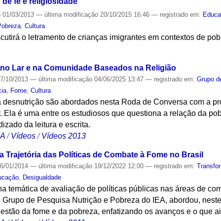
de fé e religiosidade
o
01/03/2013
—
última modificação
20/10/2015 16:46
— registrado em:
Educa
Pobreza
,
Cultura
scutirá o letramento de crianças imigrantes em contextos de pob
S
 no Lar e na Comunidade Baseados na Religião
7/10/2013
—
última modificação
04/06/2025 13:47
— registrado em:
Grupo d
cia
,
Fome
,
Cultura
 desnutrição são abordados nesta Roda de Conversa com a prof
 Ela é uma entre os estudiosos que questiona a relação da po
zado da leitura e escrita.
CA
/
Vídeos
/
Vídeos 2013
 Trajetória das Políticas de Combate à Fome no Brasil
6/01/2014
—
última modificação
19/12/2022 12:00
— registrado em:
Transfo
ucação
,
Desigualdade
a temática de avaliação de políticas públicas nas áreas de co
Grupo de Pesquisa Nutrição e Pobreza do IEA, abordou, neste s
stão da fome e da pobreza, enfatizando os avanços e o que ain