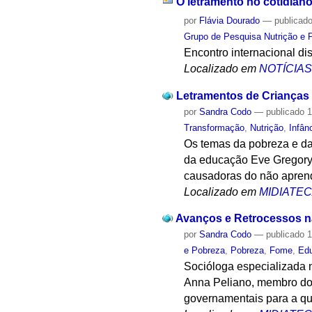
O letramento no cotidiano 
por
Flávia Dourado
—
publicad
Grupo de Pesquisa Nutrição e 
Encontro internacional di
Localizado em
NOTÍCIA
Letramentos de Crianças
por
Sandra Codo
—
publicado
1
Transformação
,
Nutrição
,
Infân
Os temas da pobreza e da
da educação Eve Gregory.
causadoras do não aprendi
Localizado em
MIDIATE
Avanços e Retrocessos na
por
Sandra Codo
—
publicado
1
e Pobreza
,
Pobreza
,
Fome
,
Ed
Socióloga especializada n
Anna Peliano, membro do 
governamentais para a que