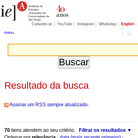
Ir
Ferramentas
Seções
para
Pessoais
o
conteúdo.
|
Cadastre-se
YouTube
Instagram
WhatsApp
English
Ir
para
menu
a
navegação
Resultado da busca
Assinar um RSS sempre atualizado.
70
itens atendem ao seu critério.
Filtrar os resultados
Ordenar por
relevância
·
data (mais recente primeiro)
·