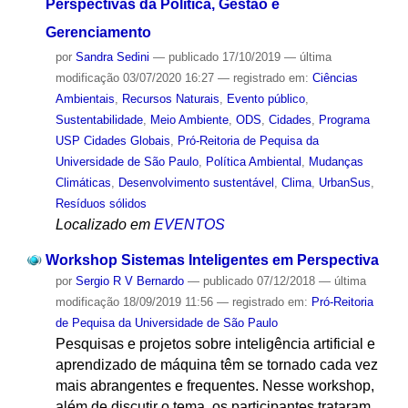
Perspectivas da Política, Gestão e
Gerenciamento
por
Sandra Sedini
—
publicado
17/10/2019
—
última
modificação
03/07/2020 16:27
— registrado em:
Ciências
Ambientais
,
Recursos Naturais
,
Evento público
,
Sustentabilidade
,
Meio Ambiente
,
ODS
,
Cidades
,
Programa
USP Cidades Globais
,
Pró-Reitoria de Pequisa da
Universidade de São Paulo
,
Política Ambiental
,
Mudanças
Climáticas
,
Desenvolvimento sustentável
,
Clima
,
UrbanSus
,
Resíduos sólidos
Localizado em
EVENTOS
Workshop Sistemas Inteligentes em Perspectiva
por
Sergio R V Bernardo
—
publicado
07/12/2018
—
última
modificação
18/09/2019 11:56
— registrado em:
Pró-Reitoria
de Pequisa da Universidade de São Paulo
Pesquisas e projetos sobre inteligência artificial e
aprendizado de máquina têm se tornado cada vez
mais abrangentes e frequentes. Nesse workshop,
além de discutir o tema, os participantes trataram