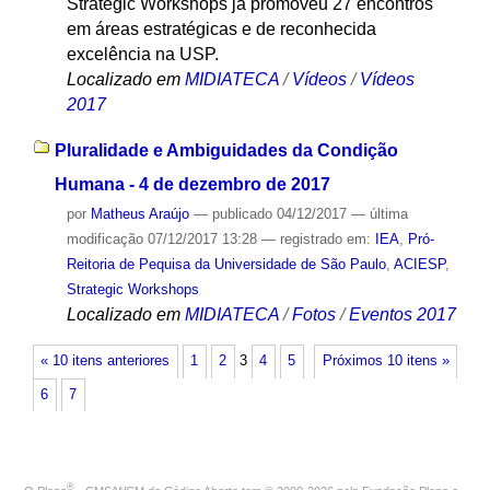
Strategic Workshops já promoveu 27 encontros
em áreas estratégicas e de reconhecida
excelência na USP.
Localizado em
MIDIATECA
/
Vídeos
/
Vídeos
2017
Pluralidade e Ambiguidades da Condição
Humana - 4 de dezembro de 2017
por
Matheus Araújo
—
publicado
04/12/2017
—
última
modificação
07/12/2017 13:28
— registrado em:
IEA
,
Pró-
Reitoria de Pequisa da Universidade de São Paulo
,
ACIESP
,
Strategic Workshops
Localizado em
MIDIATECA
/
Fotos
/
Eventos 2017
« 10 itens anteriores
1
2
3
4
5
Próximos 10 itens »
6
7
®