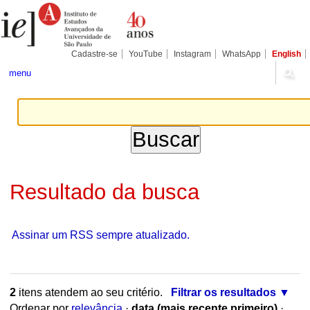
Ir
Ferramentas
Seções
para
Pessoais
o
conteúdo.
|
Cadastre-se
YouTube
Instagram
WhatsApp
English
Ir
para
menu
a
navegação
Resultado da busca
Assinar um RSS sempre atualizado.
2
itens atendem ao seu critério.
Filtrar os resultados
Ordenar por
relevância
·
data (mais recente primeiro)
·