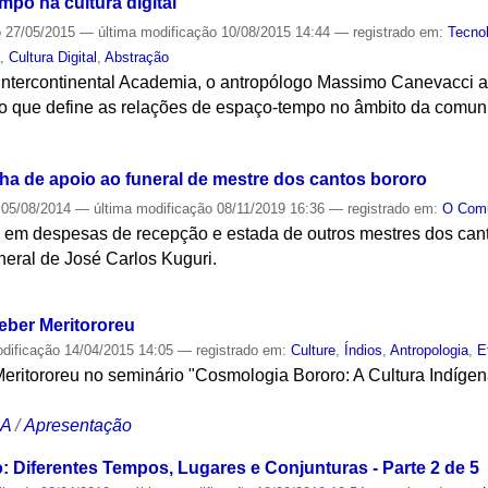
po na cultura digital
o
27/05/2015
—
última modificação
10/08/2015 14:44
— registrado em:
Tecno
a
,
Cultura Digital
,
Abstração
 Intercontinental Academia, o antropólogo Massimo Canevacci a
o que define as relações de espaço-tempo no âmbito da comun
S
a de apoio ao funeral de mestre dos cantos bororo
05/08/2014
—
última modificação
08/11/2019 16:36
— registrado em:
O Co
s em despesas de recepção e estada de outros mestres dos cant
uneral de José Carlos Kuguri.
S
eber Meritororeu
odificação
14/04/2015 14:05
— registrado em:
Culture
,
Índios
,
Antropologia
,
E
eritororeu no seminário "Cosmologia Bororo: A Cultura Indíge
CA
/
Apresentação
: Diferentes Tempos, Lugares e Conjunturas - Parte 2 de 5