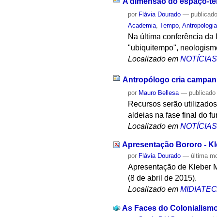
A dimensão do espaço-tem
por
Flávia Dourado
—
publicad
Academia
,
Tempo
,
Antropologi
Na última conferência da
"ubiquitempo", neologism
Localizado em
NOTÍCIA
Antropólogo cria campanh
por
Mauro Bellesa
—
publicado
Recursos serão utilizado
aldeias na fase final do f
Localizado em
NOTÍCIA
Apresentação Bororo - Kl
por
Flávia Dourado
—
última m
Apresentação de Kleber M
(8 de abril de 2015).
Localizado em
MIDIATE
As Faces do Colonialismo