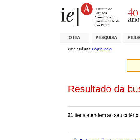
Ir
Ferramentas
Seções
para
Pessoais
o
conteúdo.
|
Ir
para
a
O IEA
PESQUISA
PESS
navegação
Você está aqui:
Página Inicial
Resultado da bu
21
itens atendem ao seu critério.