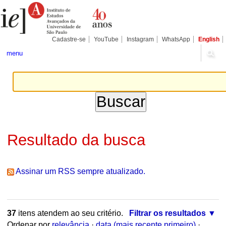
Ir
Ferramentas
Seções
para
Pessoais
o
conteúdo.
|
Cadastre-se
YouTube
Instagram
WhatsApp
English
Ir
para
menu
a
navegação
Resultado da busca
Assinar um RSS sempre atualizado.
37
itens atendem ao seu critério.
Filtrar os resultados
Ordenar por
relevância
·
data (mais recente primeiro)
·