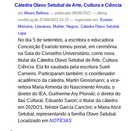
Cátedra Olavo Setubal de Arte, Cultura e Ciência
por
Mauro Bellesa
—
publicado
08/09/2022
—
última
modificação
27/09/2022 15:23
— registrado em:
Evento
,
Memória
,
Literatura
,
Mulher
,
Negros
,
Cátedra Olavo Setubal
,
capa
No dia 5 de setembro, a escritora e educadora
Conceição Evaristo tomou posse, em cerimônia
na Sala do Conselho Universitário, como nova
titular da Cátedra Olavo Setubal de Arte, Cultura
Ciência. Ela foi saudada pela escritura Sueli
Carneiro. Participaram também: o coordenador
acadêmico da cátedra, Martin Grossmann; a vice-
reitora Maria Arminda do Nascimento Arruda; o
diretor do IEA, Guilherme Ary Plonski; o diretor do
Itaú Cultural, Eduardo Saron; o titular da cátedra
em 2020/21, Néstor García Canclini; e Maria Alice
Setubal, representando a família Olavo Setubal.
Localizado em
NOTÍCIAS