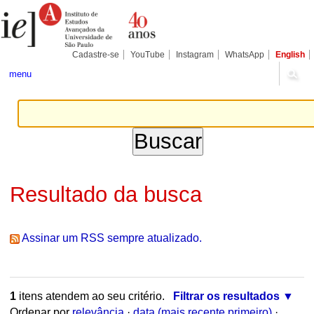
Ir
Ferramentas
Seções
para
Pessoais
o
conteúdo.
|
Cadastre-se
YouTube
Instagram
WhatsApp
English
Ir
para
menu
a
navegação
Resultado da busca
Assinar um RSS sempre atualizado.
1
itens atendem ao seu critério.
Filtrar os resultados
Ordenar por
relevância
·
data (mais recente primeiro)
·