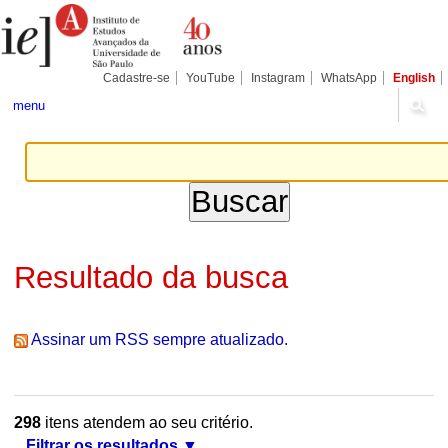
Ir
Ferramentas
Seções
para
Pessoais
o
conteúdo.
|
Cadastre-se
YouTube
Instagram
WhatsApp
English
Ir
para
menu
a
navegação
Resultado da busca
Assinar um RSS sempre atualizado.
298
itens atendem ao seu critério.
Filtrar os resultados