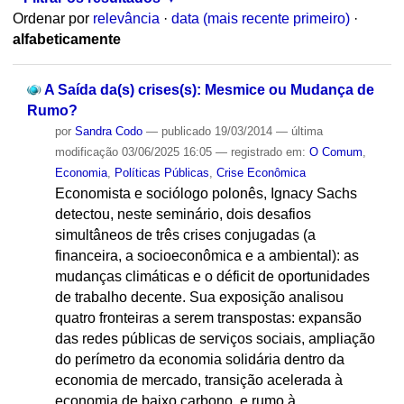
Ordenar por
relevância
·
data (mais recente primeiro)
·
alfabeticamente
A Saída da(s) crises(s): Mesmice ou Mudança de
Rumo?
por
Sandra Codo
—
publicado
19/03/2014
—
última
modificação
03/06/2025 16:05
— registrado em:
O Comum
,
Economia
,
Políticas Públicas
,
Crise Econômica
Economista e sociólogo polonês, Ignacy Sachs
detectou, neste seminário, dois desafios
simultâneos de três crises conjugadas (a
financeira, a socioeconômica e a ambiental): as
mudanças climáticas e o déficit de oportunidades
de trabalho decente. Sua exposição analisou
quatro fronteiras a serem transpostas: expansão
das redes públicas de serviços sociais, ampliação
do perímetro da economia solidária dentro da
economia de mercado, transição acelerada à
economia de baixo carbono, e rumo à