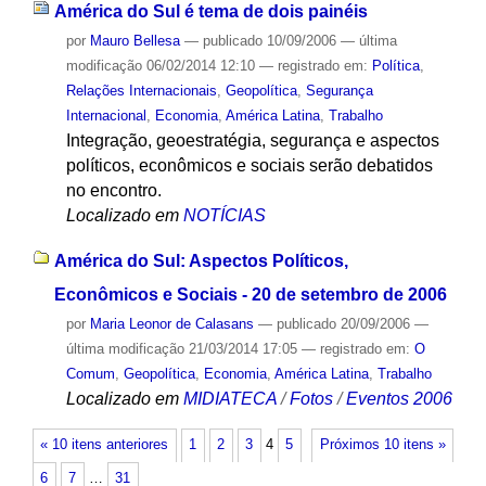
América do Sul é tema de dois painéis
por
Mauro Bellesa
—
publicado
10/09/2006
—
última
modificação
06/02/2014 12:10
— registrado em:
Política
,
Relações Internacionais
,
Geopolítica
,
Segurança
Internacional
,
Economia
,
América Latina
,
Trabalho
Integração, geoestratégia, segurança e aspectos
políticos, econômicos e sociais serão debatidos
no encontro.
Localizado em
NOTÍCIAS
América do Sul: Aspectos Políticos,
Econômicos e Sociais - 20 de setembro de 2006
por
Maria Leonor de Calasans
—
publicado
20/09/2006
—
última modificação
21/03/2014 17:05
— registrado em:
O
Comum
,
Geopolítica
,
Economia
,
América Latina
,
Trabalho
Localizado em
MIDIATECA
/
Fotos
/
Eventos 2006
« 10 itens anteriores
1
2
3
4
5
Próximos 10 itens »
6
7
…
31