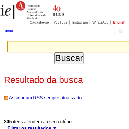
Ir
Ferramentas
Seções
para
Pessoais
o
conteúdo.
|
Cadastre-se
YouTube
Instagram
WhatsApp
English
Ir
para
menu
a
navegação
Resultado da busca
Assinar um RSS sempre atualizado.
305
itens atendem ao seu critério.
Filtrar os resultados