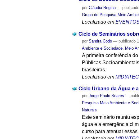
por
Cláudia Regina
—
publicad
Grupo de Pesquisa Meio Ambie
Localizado em
EVENTO
Ciclo de Seminários sobre
por
Sandra Codo
—
publicado
1
Ambiente e Sociedade
,
Meio A
A primeira conferência do
Públicas Socioambientais
brasileiras.
Localizado em
MIDIATE
Ciclo Urbano da Água e a
por
Jorge Paulo Soares
—
publ
Pesquisa Meio Ambiente e Soc
Naturais
Este seminário reuniu esp
água e a emergência climá
curso para atenuar essas 
Localizado em
MIDIATE