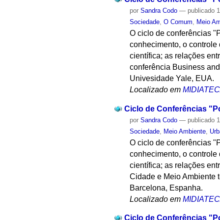
por
Sandra Codo
—
publicado
1
Sociedade
,
O Comum
,
Meio Am
O ciclo de conferências "
conhecimento, o controle 
científica; as relações e
conferência Business and 
Univesidade Yale, EUA.
Localizado em
MIDIATE
Ciclo de Conferências "Po
por
Sandra Codo
—
publicado
1
Sociedade
,
Meio Ambiente
,
Ur
O ciclo de conferências "
conhecimento, o controle 
científica; as relações e
Cidade e Meio Ambiente t
Barcelona, Espanha.
Localizado em
MIDIATE
Ciclo de Conferências "Po