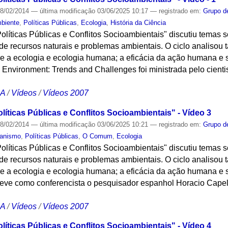
8/02/2014
—
última modificação
03/06/2025 10:17
— registrado em:
Grupo d
biente
,
Políticas Públicas
,
Ecologia
,
História da Ciência
Políticas Públicas e Conflitos Socioambientais" discutiu tema
de recursos naturais e problemas ambientais. O ciclo analisou
ntre a ecologia e ecologia humana; a eficácia da ação humana e
Environment: Trends and Challenges foi ministrada pelo cientis
CA
/
Vídeos
/
Vídeos 2007
líticas Públicas e Conflitos Socioambientais" - Vídeo 3
8/02/2014
—
última modificação
03/06/2025 10:21
— registrado em:
Grupo d
banismo
,
Políticas Públicas
,
O Comum
,
Ecologia
Políticas Públicas e Conflitos Socioambientais" discutiu tema
de recursos naturais e problemas ambientais. O ciclo analisou
ntre a ecologia e ecologia humana; a eficácia da ação humana e
eve como conferencista o pesquisador espanhol Horacio Capel
CA
/
Vídeos
/
Vídeos 2007
líticas Públicas e Conflitos Socioambientais" - Vídeo 4