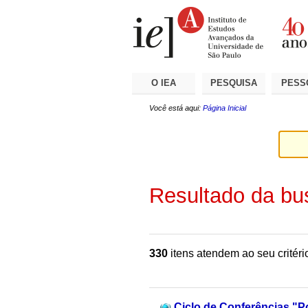
Ir
Ferramentas
Seções
para
Pessoais
o
conteúdo.
|
Ir
para
a
O IEA
PESQUISA
PESS
navegação
Você está aqui:
Página Inicial
Resultado da bu
330
itens atendem ao seu critéri
Ciclo de Conferências "Po