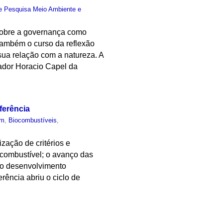
e Pesquisa Meio Ambiente e
s sobre a governança como
 também o curso da reflexão
 sua relação com a natureza. A
sador Horacio Capel da
ferência
um
,
Biocombustíveis
,
zação de critérios e
 combustível; o avanço das
do desenvolvimento
ência abriu o ciclo de