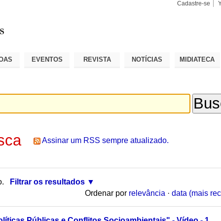
Cadastre-se
Busca
Busca
Avançad
OAS
EVENTOS
REVISTA
NOTÍCIAS
MIDIATECA
sca
Assinar um RSS sempre atualizado.
o.
Filtrar os resultados
Ordenar por
relevância
·
data (mais rec
líticas Públicas e Conflitos Socioambientais" - Vídeo - 1