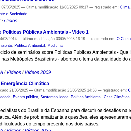
o
07/05/2025
—
última modificação
11/06/2025 09:17
— registrado em:
Clima
nte e Sociedade
S
/
Ciclos
 Políticas Públicas Ambientais - Vídeo 1
4/03/2014
—
última modificação
03/06/2025 16:19
— registrado em:
O Com
mbiente
,
Política Ambiental
,
Medicina
 ciclo de seminários sobre Políticas Públicas Ambientais - Quali
 nas Metrópoles Brasileiras - abordou o tema da qualidade do 
CA
/
Vídeos
/
Vídeos 2009
 Emergência Climática
icado
21/05/2025
—
última modificação
23/05/2025 14:38
— registrado em:
C
iedade
,
Evento público
,
Sustentabilidade
,
Política Ambiental
,
Crise Climática
ecialistas do Brasil e da Espanha para discutir os desafios na r
tica. Além de problematizar tais questões, eles apresentaram 
dificuldades do tempo presente nos dois países.
CA
/
Vídeos
/
Vídeos 2025