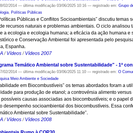
8/02/2014
—
última modificação
03/06/2025 10:16
— registrado em:
Grupo d
logia
,
Políticas Públicas
Políticas Públicas e Conflitos Socioambientais" discutiu tema
de recursos naturais e problemas ambientais. O ciclo analisou
ntre a ecologia e ecologia humana; a eficácia da ação humana e
istórico e Conservação Ambiental foi apresentada pelo pesqui
na, Espanha.
CA
/
Vídeos
/
Vídeos 2007
grama Temático Ambiental sobre Sustentabilidade" - 1ª con
7/02/2014
—
última modificação
03/06/2025 11:10
— registrado em:
O Com
quisa Meio Ambiente e Sociedade
bilidade em Biocombustíveis" os temas abordados foram a utili
lidade para produção de etanol; a controvérsia alimento versus
possíveis causas associadas aos biocombustíveis; e o papel 
o desempenho socioambiental dos biocombustíveis. Essa confer
ático Ambiental sobre Sustentabilidade".
CA
/
Vídeos
/
Vídeos 2008
mbientais Rumo à COP30