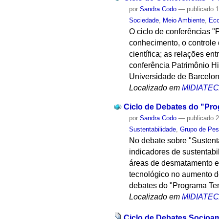
por
Sandra Codo
—
publicado
1
Sociedade
,
Meio Ambiente
,
Eco
O ciclo de conferências "
conhecimento, o controle 
científica; as relações e
conferência Patrimônio H
Universidade de Barcelo
Localizado em
MIDIATE
Ciclo de Debates do "Pro
por
Sandra Codo
—
publicado
2
Sustentabilidade
,
Grupo de Pes
No debate sobre "Sustenta
indicadores de sustentabi
áreas de desmatamento e 
tecnológico no aumento d
debates do "Programa Tem
Localizado em
MIDIATE
Ciclo de Debates Socioa