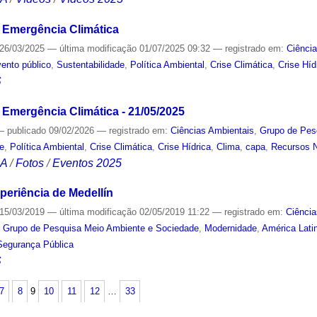
 Emergência Climática
26/03/2025
—
última modificação
01/07/2025 09:32
— registrado em:
Ciênci
ento público
,
Sustentabilidade
,
Política Ambiental
,
Crise Climática
,
Crise Híd
S
 Emergência Climática - 21/05/2025
—
publicado
09/02/2026
— registrado em:
Ciências Ambientais
,
Grupo de Pes
de
,
Política Ambiental
,
Crise Climática
,
Crise Hídrica
,
Clima
,
capa
,
Recursos N
CA
/
Fotos
/
Eventos 2025
periência de Medellín
15/03/2019
—
última modificação
02/05/2019 11:22
— registrado em:
Ciência
,
Grupo de Pesquisa Meio Ambiente e Sociedade
,
Modernidade
,
América Lati
Segurança Pública
S
7
8
9
10
11
12
…
33