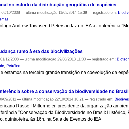
l no estudo da distribuição geográfica de espécies
o
08/10/2008
—
última modificação
11/03/2014 15:39
— registrado em:
Biodiv
temas
biólogo Andrew Townsend Peterson faz no IEA a conferência "
S
udança rumo à era das biocivilizações
01/12/2008
—
última modificação
29/08/2013 11:33
— registrado em:
Biotec
ade
,
Petróleo
e estamos na terceira grande transição na coevolução da espé
S
onferência sobre a conservação da biodiversidade no Brasil
0/09/2011
—
última modificação
22/10/2014 10:21
— registrado em:
Biodiver
ericano Russell Mittermeier, presidente da organização ambien
conferência "Conservação da Biodiversidade no Brasil: Histórico
o, quinta-feira, às 16h, na Sala de Eventos do IEA.
S