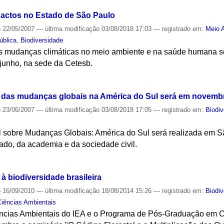
pactos no Estado de São Paulo
o
22/05/2007
—
última modificação
03/08/2018 17:03
— registrado em:
Meio 
ública
,
Biodiversidade
s mudanças climáticas no meio ambiente e na saúde humana se
 junho, na sede da Cetesb.
S
 das mudanças globais na América do Sul será em novemb
o
23/06/2007
—
última modificação
03/08/2018 17:05
— registrado em:
Biodiv
al sobre Mudanças Globais: América do Sul será realizada em 
vado, da academia e da sociedade civil.
S
 biodiversidade brasileira
o
16/09/2010
—
última modificação
18/08/2014 15:26
— registrado em:
Biodiv
iências Ambientais
ncias Ambientais do IEA e o Programa de Pós-Graduação em 