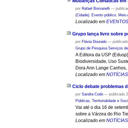
Mudanças Climáticas em 
por
Rafael Borsanelli
—
public
(Cidade)
,
Evento público
,
Meio 
Localizado em
EVENTO
Grupo lança livro sobre p
por
Flávia Dourado
—
publicad
Grupo de Pesquisa Serviços d
A Editora da USP (Edusp) 
Biodiversidade, Uso Sust
Dora Ann Lange Canhos, 
Localizado em
NOTÍCIA
Ciclo debate problemas d
por
Sandra Codo
—
publicado
2
Públicas, Territorialidade e Soc
Vai até o dia 16 de setemb
sobre a Várzea do Rio Ti
Localizado em
NOTÍCIA