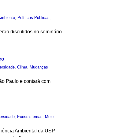
Ambiente
,
Políticas Públicas
,
rão discutidos no seminário
ro
ersidade
,
Clima
,
Mudanças
São Paulo e contará com
ersidade
,
Ecossistemas
,
Meio
Ciência Ambiental da USP