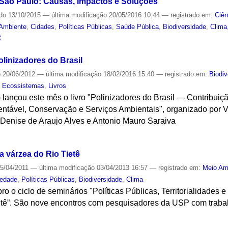
São Paulo: Causas, Impactos e Soluções
ado
13/10/2015
—
última modificação
20/05/2016 10:44
— registrado em:
Ciên
Ambiente
,
Cidades
,
Políticas Públicas
,
Saúde Pública
,
Biodiversidade
,
Clima
S
olinizadores do Brasil
o
20/06/2012
—
última modificação
18/02/2016 15:40
— registrado em:
Biodiv
e Ecossistemas
,
Livros
lançou este mês o livro "Polinizadores do Brasil — Contribuiç
entável, Conservação e Serviços Ambientais", organizado por V
Denise de Araujo Alves e Antonio Mauro Saraiva
S
a várzea do Rio Tietê
5/04/2011
—
última modificação
03/04/2013 16:57
— registrado em:
Meio Am
iedade
,
Políticas Públicas
,
Biodiversidade
,
Clima
ro o ciclo de seminários "Políticas Públicas, Territorialidades 
etê”. São nove encontros com pesquisadores da USP com trabalh
S