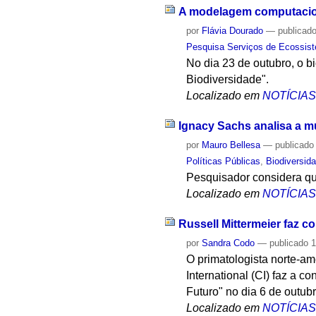
A modelagem computaciona
por
Flávia Dourado
—
publicad
Pesquisa Serviços de Ecossis
No dia 23 de outubro, o 
Biodiversidade".
Localizado em
NOTÍCIA
Ignacy Sachs analisa a m
por
Mauro Bellesa
—
publicado
Políticas Públicas
,
Biodiversid
Pesquisador considera qu
Localizado em
NOTÍCIA
Russell Mittermeier faz c
por
Sandra Codo
—
publicado
1
O primatologista norte-am
International (CI) faz a 
Futuro" no dia 6 de outubr
Localizado em
NOTÍCIA