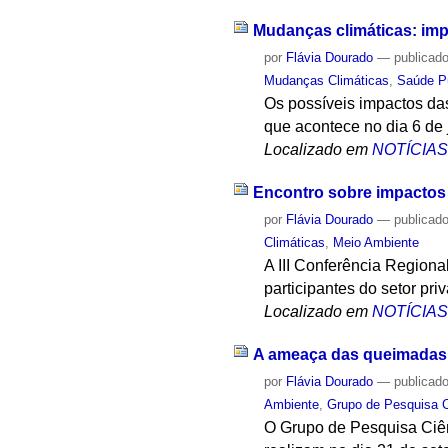
Mudanças climáticas: im
por
Flávia Dourado
—
publicad
Mudanças Climáticas
,
Saúde P
Os possíveis impactos da
que acontece no dia 6 de
Localizado em
NOTÍCIA
Encontro sobre impactos
por
Flávia Dourado
—
publicad
Climáticas
,
Meio Ambiente
A III Conferência Region
participantes do setor pri
Localizado em
NOTÍCIA
A ameaça das queimadas à
por
Flávia Dourado
—
publicad
Ambiente
,
Grupo de Pesquisa C
O Grupo de Pesquisa Ciê