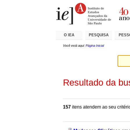
Ir
Ferramentas
Seções
para
Pessoais
o
conteúdo.
|
Ir
para
a
O IEA
PESQUISA
PESS
navegação
Você está aqui:
Página Inicial
Resultado da bu
157
itens atendem ao seu critéri