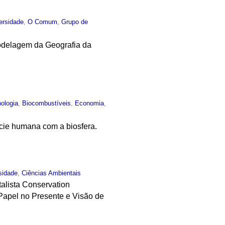
ersidade
,
O Comum
,
Grupo de
Modelagem da Geografia da
nologia
,
Biocombustíveis
,
Economia
,
cie humana com a biosfera.
sidade
,
Ciências Ambientais
talista Conservation
, Papel no Presente e Visão de