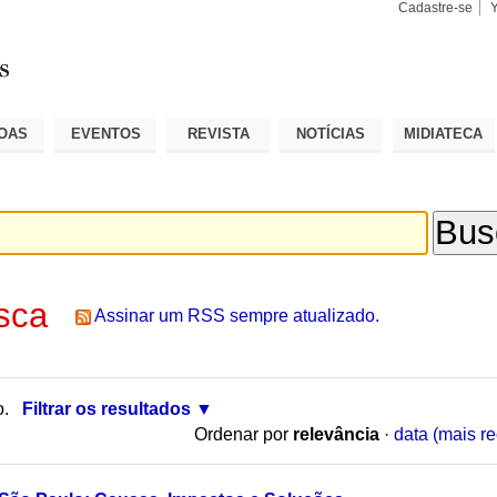
Cadastre-se
Busca
Busca
Avançad
OAS
EVENTOS
REVISTA
NOTÍCIAS
MIDIATECA
sca
Assinar um RSS sempre atualizado.
o.
Filtrar os resultados
Ordenar por
relevância
·
data (mais re