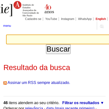
Ir
Ferramentas
Seções
para
Pessoais
o
conteúdo.
|
Cadastre-se
YouTube
Instagram
WhatsApp
English
Ir
para
menu
a
navegação
Resultado da busca
Assinar um RSS sempre atualizado.
46
itens atendem ao seu critério.
Filtrar os resultados
Ordenar por
relevância
·
data (mais recente primeiro)
·