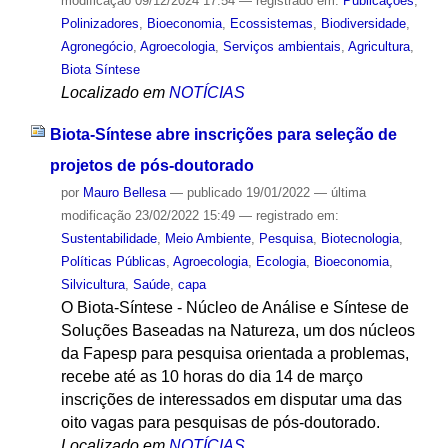
modificação
09/12/2024 17:54
— registrado em:
Publicações
,
Polinizadores
,
Bioeconomia
,
Ecossistemas
,
Biodiversidade
,
Agronegócio
,
Agroecologia
,
Serviços ambientais
,
Agricultura
,
Biota Síntese
Localizado em
NOTÍCIAS
Biota-Síntese abre inscrições para seleção de
projetos de pós-doutorado
por
Mauro Bellesa
—
publicado
19/01/2022
—
última
modificação
23/02/2022 15:49
— registrado em:
Sustentabilidade
,
Meio Ambiente
,
Pesquisa
,
Biotecnologia
,
Políticas Públicas
,
Agroecologia
,
Ecologia
,
Bioeconomia
,
Silvicultura
,
Saúde
,
capa
O Biota-Síntese - Núcleo de Análise e Síntese de
Soluções Baseadas na Natureza, um dos núcleos
da Fapesp para pesquisa orientada a problemas,
recebe até as 10 horas do dia 14 de março
inscrições de interessados em disputar uma das
oito vagas para pesquisas de pós-doutorado.
Localizado em
NOTÍCIAS