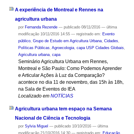
A experiência de Montreal e Rennes na
agricultura urbana
por
Fernanda Rezende
—
publicado
08/11/2016
—
última
modificação
10/11/2016 14:55
— registrado em:
Evento
público
,
Grupo de Estudo em Agricultura Urbana
,
Cidades
,
Políticas Públicas
,
Agroecologia
,
capa USP Cidades Globais
,
Agricultura urbana
,
capa
Seminário Agricultura Urbana em Rennes,
Montreal e São Paulo: Como Podemos Aprender
e Articular Ações à Luz da Comparação?
acontece no dia 11 de novembro, das 15h às 18h,
na Sala de Eventos do IEA
Localizado em
NOTÍCIAS
Agricultura urbana tem espaço na Semana
Nacional de Ciência e Tecnologia
por
Sylvia Miguel
—
publicado
10/10/2016
—
última
modificação
21/10/2016 14:30
— registrado em:
Educação
,