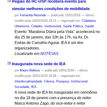
Região do HC-USP receberá evento para
simular melhores condições de mobilidade
por
Fernanda Rezende
—
publicado
15/01/2018
—
última
modificação
24/01/2018 18:13
— registrado em:
Cidadania
,
Urbanismo
,
Cidades
,
Institucional
,
Saúde Pública
,
Saúde
Evento "Maratona Diária pela Vida" acontecerá no
dia 25 de janeiro, das 10h às 17h, na Av. Dr.
Enéas de Carvalho Aguiar. IEA é um dos
organizadores.
Localizado em
NOTÍCIAS
Inaugurada nova sede do IEA
por
Mauro Bellesa
—
publicado
19/01/2018
—
última
modificação
30/01/2019 10:08
— registrado em:
Interdisciplinaridade
,
Ciência
,
Pesquisa
,
Institucional
,
Sociedade
,
IEA
A nova sede do IEA foi inaugurada em cerimônia
no dia 18 de janeiro com a presença do reitor
Marco Antonio Zago, do vice-reitor e reitor