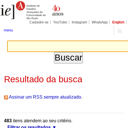
Ir
Ferramentas
Seções
para
Pessoais
o
conteúdo.
|
Cadastre-se
YouTube
Instagram
WhatsApp
English
Ir
para
menu
a
navegação
Resultado da busca
Assinar um RSS sempre atualizado.
483
itens atendem ao seu critério.
Filtrar os resultados