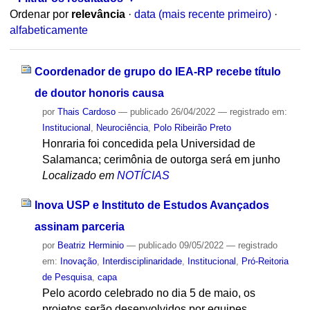
Ordenar por
relevância
·
data (mais recente primeiro)
·
alfabeticamente
Coordenador de grupo do IEA-RP recebe título
de doutor honoris causa
por
Thais Cardoso
—
publicado
26/04/2022
— registrado em:
Institucional
,
Neurociência
,
Polo Ribeirão Preto
Honraria foi concedida pela Universidad de
Salamanca; cerimônia de outorga será em junho
Localizado em
NOTÍCIAS
Inova USP e Instituto de Estudos Avançados
assinam parceria
por
Beatriz Herminio
—
publicado
09/05/2022
— registrado
em:
Inovação
,
Interdisciplinaridade
,
Institucional
,
Pró-Reitoria
de Pesquisa
,
capa
Pelo acordo celebrado no dia 5 de maio, os
projetos serão desenvolvidos por equipes