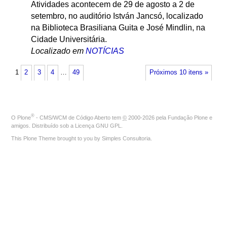
Atividades acontecem de 29 de agosto a 2 de
setembro, no auditório István Jancsó, localizado
na Biblioteca Brasiliana Guita e José Mindlin, na
Cidade Universitária.
Localizado em
NOTÍCIAS
1
2
3
4
…
49
Próximos 10 itens »
®
O
Plone
- CMS/WCM de Código Aberto
tem
©
2000-2026 pela
Fundação Plone
e
amigos. Distribuído sob a
Licença GNU GPL
.
This Plone Theme brought to you by
Simples Consultoria
.