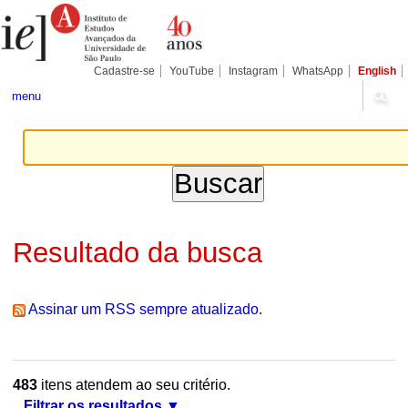
Ir
Ferramentas
Seções
para
Pessoais
o
conteúdo.
|
Cadastre-se
YouTube
Instagram
WhatsApp
English
Ir
para
menu
a
navegação
Resultado da busca
Assinar um RSS sempre atualizado.
483
itens atendem ao seu critério.
Filtrar os resultados