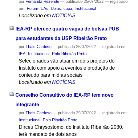
por
Fernanda Rezende
—
publicado
25/07/2022
— registrado
em:
Forum IEAs
,
Ubias
,
capa
,
Institucional
Localizado em
NOTÍCIAS
IEA-RP oferece quatro vagas de bolsas PUB
para estudantes da USP Ribeirão Preto
por
Thais Cardoso
—
publicado
26/07/2022
— registrado em:
IEA
,
Institucional
,
Polo Ribeirão Preto
Selecionados vão atuar em dois projetos do
Instituto com apoio a eventos e produção de
conteúdo para mídias sociais
Localizado em
NOTÍCIAS
Conselho Consultivo do IEA-RP tem novo
integrante
por
Thais Cardoso
—
publicado
29/07/2022
— registrado em:
Institucional
,
Polo Ribeirão Preto
Dirceu Chrysostomo, do Instituto Ribeirão 2030,
terá mandato de dois anos