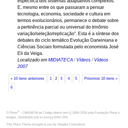
específica dos sistemas adaptativos complexos.
E, mesmo entre os que passaram a pensar
tecnologia, economia, sociedade e cultura em
termos evolucionários, permanece o debate sobre
a pertinência parcial ou universal do trinômio
variação/seleção/replicação”. Esta é a síntese dos
debates do ciclo temático Evolução Darwiniana e
Ciências Sociais formulada pelo economista José
Eli da Veiga.
Localizado em
MIDIATECA
/
Vídeos
/
Vídeos
2007
« 10 itens anteriores
1
2
3
4
5
Próximos 10 itens »
6
®
O
Plone
- CMS/WCM de Código Aberto
tem
©
2000-2026 pela
Fundação Plone
e
amigos. Distribuído sob a
Licença GNU GPL
.
This Plone Theme brought to you by
Simples Consultoria
.