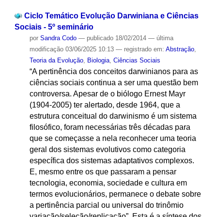
Ciclo Temático Evolução Darwiniana e Ciências
Sociais - 5º seminário
por
Sandra Codo
—
publicado
18/02/2014
—
última
modificação
03/06/2025 10:13
— registrado em:
Abstração
,
Teoria da Evolução
,
Biologia
,
Ciências Sociais
“A pertinência dos conceitos darwinianos para as
ciências sociais continua a ser uma questão bem
controversa. Apesar de o biólogo Ernest Mayr
(1904-2005) ter alertado, desde 1964, que a
estrutura conceitual do darwinismo é um sistema
filosófico, foram necessárias três décadas para
que se começasse a nela reconhecer uma teoria
geral dos sistemas evolutivos como categoria
específica dos sistemas adaptativos complexos.
E, mesmo entre os que passaram a pensar
tecnologia, economia, sociedade e cultura em
termos evolucionários, permanece o debate sobre
a pertinência parcial ou universal do trinômio
variação/seleção/replicação”. Esta é a síntese dos