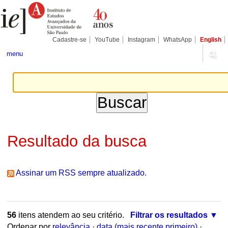
Ir
Ferramentas
Seções
para
Pessoais
o
conteúdo.
|
Cadastre-se
YouTube
Instagram
WhatsApp
English
Ir
para
menu
a
navegação
Resultado da busca
Assinar um RSS sempre atualizado.
56
itens atendem ao seu critério.
Filtrar os resultados
Ordenar por
relevância
·
data (mais recente primeiro)
·