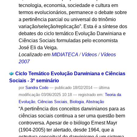
tecnologia, economia, sociedade e cultura em
termos evolucionários, permanece o debate sobre
a pertinência parcial ou universal do trinômio
variação/seleção/replicação”. Esta é a síntese dos
debates do ciclo temático Evolução Darwiniana e
Ciências Sociais formuladas pelo economista
José Eli da Veiga.
Localizado em
MIDIATECA
/
Vídeos
/
Vídeos
2007
Ciclo Temático Evolução Darwiniana e Ciências
Sociais - 3º seminário
por
Sandra Codo
—
publicado
18/02/2014
—
última
modificação
03/06/2025 10:18
— registrado em:
Teoria da
Evolução
,
Ciências Sociais
,
Biologia
,
Abstração
“A pertinência dos conceitos darwinianos para as
ciências sociais continua a ser uma questão bem
controversa. Apesar de o biólogo Ernest Mayr
(1904-2005) ter alertado, desde 1964, que a
estrutura conceitual do darwinismo é um sistema