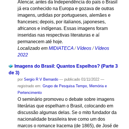
Alencar, antes da Independência do país o Brasil
já era conhecido na Europa e gozava de outras
imagens, urdidas por portugueses, alemães e
franceses; depois, por italianos, japoneses,
africanos e indígenas. Essas imagens foram
inseridas nas respectivas literaturas e aí
permanecem até hoje.
Localizado em
MIDIATECA
/
Vídeos
/
Vídeos
2022
Imagens do Brasil: Quantos Espelhos? (Parte 3
de 3)
por
Sergio R V Bernardo
—
publicado
01/11/2022
—
registrado em:
Grupo de Pesquisa Tempo, Memória e
Pertencimento
O seminário promoveu o debate sobre imagens
literárias que espelham o Brasil, colocando em
discussão algumas delas. Se o mito fundador da
nacionalidade brasileira teve como um dos
marcos o romance Iracema (de 1865), de José de