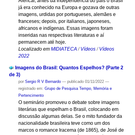
Alencar, antes da Independência do país o Brasil
já era conhecido na Europa e gozava de outras
imagens, urdidas por portugueses, alemães e
franceses; depois, por italianos, japoneses,
africanos e indígenas. Essas imagens foram
inseridas nas respectivas literaturas e aí
permanecem até hoje.
Localizado em
MIDIATECA
/
Vídeos
/
Vídeos
2022
Imagens do Brasil: Quantos Espelhos? (Parte 2
de 3)
por
Sergio R V Bernardo
—
publicado
01/11/2022
—
registrado em:
Grupo de Pesquisa Tempo, Memória e
Pertencimento
O seminário promoveu o debate sobre imagens
literárias que espelham o Brasil, colocando em
discussão algumas delas. Se o mito fundador da
nacionalidade brasileira teve como um dos
marcos o romance Iracema (de 1865), de José de