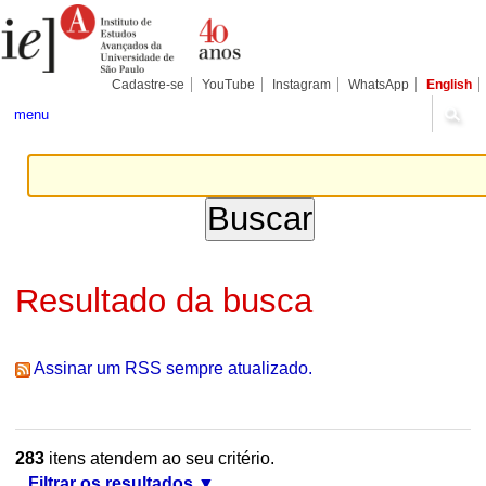
Ir
Ferramentas
Seções
para
Pessoais
o
conteúdo.
|
Cadastre-se
YouTube
Instagram
WhatsApp
English
Ir
para
menu
a
navegação
Resultado da busca
Assinar um RSS sempre atualizado.
283
itens atendem ao seu critério.
Filtrar os resultados