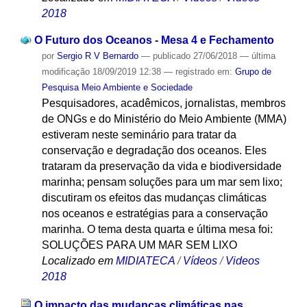
2018
O Futuro dos Oceanos - Mesa 4 e Fechamento
por
Sergio R V Bernardo
—
publicado
27/06/2018
—
última
modificação
18/09/2019 12:38
— registrado em:
Grupo de
Pesquisa Meio Ambiente e Sociedade
Pesquisadores, acadêmicos, jornalistas, membros
de ONGs e do Ministério do Meio Ambiente (MMA)
estiveram neste seminário para tratar da
conservação e degradação dos oceanos. Eles
trataram da preservação da vida e biodiversidade
marinha; pensam soluções para um mar sem lixo;
discutiram os efeitos das mudanças climáticas
nos oceanos e estratégias para a conservação
marinha. O tema desta quarta e última mesa foi:
SOLUÇÕES PARA UM MAR SEM LIXO
Localizado em
MIDIATECA
/
Vídeos
/
Videos
2018
O impacto das mudanças climáticas nas