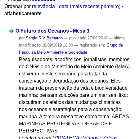
Ordenar por
relevância
·
data (mais recente primeiro)
·
alfabeticamente
O Futuro dos Oceanos - Mesa 3
por
Sergio R V Bernardo
—
publicado
27/06/2018
—
última
modificação
18/09/2019 12:00
— registrado em:
Grupo de
Pesquisa Meio Ambiente e Sociedade
Pesquisadores, acadêmicos, jornalistas, membros
de ONGs e do Ministério do Meio Ambiente (MMA)
estiveram neste seminário para tratar da
conservação e degradação dos oceanos. Eles
trataram da preservação da vida e biodiversidade
marinha; pensam soluções para um mar sem lixo;
discutiram os efeitos das mudanças climáticas
nos oceanos e estratégias para a conservação
marinha. A terceira mesa teve como tema: ÁREAS
MARINHAS PROTEGIDAS: DESAFIOS E
PERSPECTIVAS
Localizado em
MIDIATECA
/
Vídeos
/
Videos