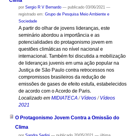
Clima
por
Sergio R V Bernardo
—
publicado
03/06/2021
—
registrado em:
Grupo de Pesquisa Meio Ambiente e
Sociedade
A partir do olhar de jovens lideranças, este
seminário abordou a importância e as
potencialidades do protagonismo jovem em
questões climáticas no nível nacional e
internacional. Também foi discutida a mobilização
de lideranças juvenis em uma ação popular na
Justiça de São Paulo contra retrocessos nos
compromissos brasileiros da redução de
emissões de gases de efeito estufa, estabelecidos
de acordo com o Acordo de Paris.
Localizado em
MIDIATECA
/
Vídeos
/
Vídeos
2021
O Protagonismo Jovem Contra a Omissão do
Clima
por
Sandra Sedini
—
publicado
20/05/2021
—
última