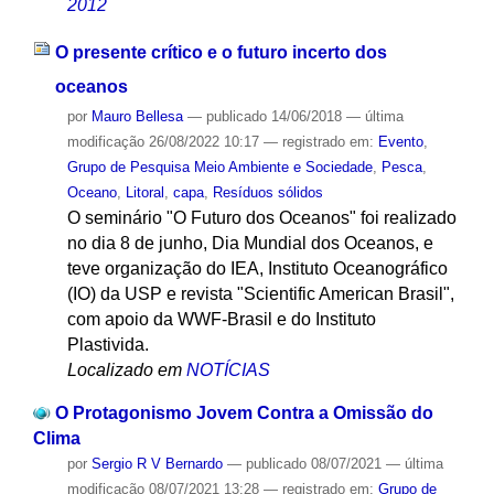
2012
O presente crítico e o futuro incerto dos
oceanos
por
Mauro Bellesa
—
publicado
14/06/2018
—
última
modificação
26/08/2022 10:17
— registrado em:
Evento
,
Grupo de Pesquisa Meio Ambiente e Sociedade
,
Pesca
,
Oceano
,
Litoral
,
capa
,
Resíduos sólidos
O seminário "O Futuro dos Oceanos" foi realizado
no dia 8 de junho, Dia Mundial dos Oceanos, e
teve organização do IEA, Instituto Oceanográfico
(IO) da USP e revista "Scientific American Brasil",
com apoio da WWF-Brasil e do Instituto
Plastivida.
Localizado em
NOTÍCIAS
O Protagonismo Jovem Contra a Omissão do
Clima
por
Sergio R V Bernardo
—
publicado
08/07/2021
—
última
modificação
08/07/2021 13:28
— registrado em:
Grupo de