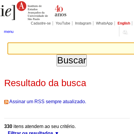
Ir
Ferramentas
Seções
para
Pessoais
o
conteúdo.
|
Cadastre-se
YouTube
Instagram
WhatsApp
English
Ir
para
menu
a
navegação
Resultado da busca
Assinar um RSS sempre atualizado.
330
itens atendem ao seu critério.
Filtrar os resultados