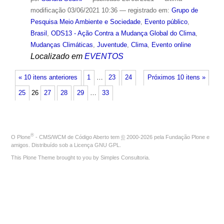
modificação
03/06/2021 10:36
— registrado em:
Grupo de
Pesquisa Meio Ambiente e Sociedade
,
Evento público
,
Brasil
,
ODS13 - Ação Contra a Mudança Global do Clima
,
Mudanças Climáticas
,
Juventude
,
Clima
,
Evento online
Localizado em
EVENTOS
« 10 itens anteriores
1
…
23
24
Próximos 10 itens »
25
26
27
28
29
…
33
®
O
Plone
- CMS/WCM de Código Aberto
tem
©
2000-2026 pela
Fundação Plone
e
amigos. Distribuído sob a
Licença GNU GPL
.
This Plone Theme brought to you by
Simples Consultoria
.