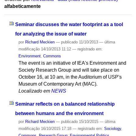
alfabeticamente
Seminar discusses the water footprint as a tool
for analyzing the issue of water
por
Richard Meckien
—
publicado
11/10/2013
—
última
modificação
14/10/2013 11:12
— registrado em:
Environment
,
Commons
The event is an initiative of IEA's Environment and
Society Research Group and will take place on
October 16, at 10 am, in the Auditorium of USP's
Museum of Contemporary Art (MAC).
Localizado em
NEWS
Seminar reflects on a balanced relationship
between humans and the environment
por
Richard Meckien
—
publicado
15/10/2015
—
última
modificação
16/10/2015 17:18
— registrado em:
Sociology
,
Commons
,
Research Group: Environmental Politics
,