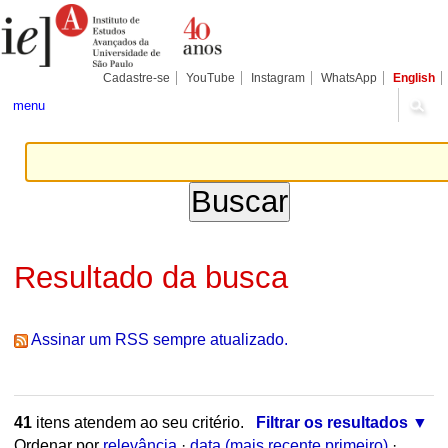
Ir
Ferramentas
Seções
para
Pessoais
o
conteúdo.
|
Cadastre-se
YouTube
Instagram
WhatsApp
English
Ir
para
menu
a
navegação
Resultado da busca
Assinar um RSS sempre atualizado.
41
itens atendem ao seu critério.
Filtrar os resultados
Ordenar por
relevância
·
data (mais recente primeiro)
·