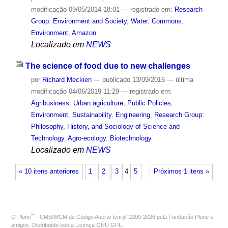
modificação
09/05/2014 18:01
— registrado em:
Research
Group: Environment and Society
,
Water
,
Commons
,
Environment
,
Amazon
Localizado em
NEWS
The science of food due to new challenges
por
Richard Meckien
—
publicado
13/09/2016
—
última
modificação
04/06/2019 11:29
— registrado em:
Agribusiness
,
Urban agriculture
,
Public Policies
,
Environment
,
Sustainability
,
Engineering
,
Research Group:
Philosophy, History, and Sociology of Science and
Technology
,
Agro-ecology
,
Biotechnology
Localizado em
NEWS
« 10 itens anteriores
1
2
3
4
5
Próximos 1 itens »
®
O
Plone
- CMS/WCM de Código Aberto
tem
©
2000-2026 pela
Fundação Plone
e
amigos. Distribuído sob a
Licença GNU GPL
.