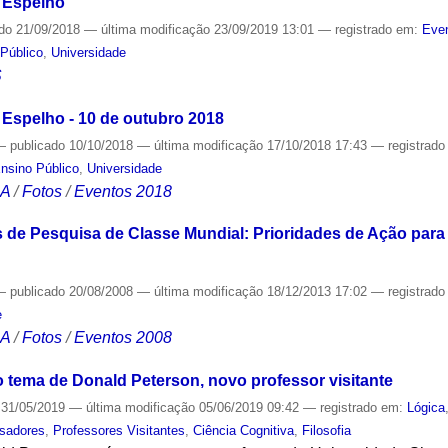
 Espelho
ado
21/09/2018
—
última modificação
23/09/2019 13:01
— registrado em:
Even
Público
,
Universidade
S
 Espelho - 10 de outubro 2018
—
publicado
10/10/2018
—
última modificação
17/10/2018 17:43
— registrad
nsino Público
,
Universidade
CA
/
Fotos
/
Eventos 2018
 de Pesquisa de Classe Mundial: Prioridades de Ação para
—
publicado
20/08/2008
—
última modificação
18/12/2013 17:02
— registrad
e
CA
/
Fotos
/
Eventos 2008
 o tema de Donald Peterson, novo professor visitante
31/05/2019
—
última modificação
05/06/2019 09:42
— registrado em:
Lógica
sadores
,
Professores Visitantes
,
Ciência Cognitiva
,
Filosofia