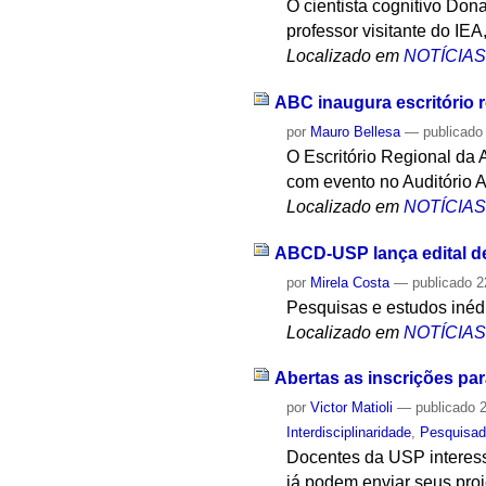
O cientista cognitivo Don
professor visitante do IE
Localizado em
NOTÍCIA
ABC inaugura escritório 
por
Mauro Bellesa
—
publicado
O Escritório Regional da 
com evento no Auditório A
Localizado em
NOTÍCIA
ABCD-USP lança edital de
por
Mirela Costa
—
publicado
2
Pesquisas e estudos inédi
Localizado em
NOTÍCIA
Abertas as inscrições pa
por
Victor Matioli
—
publicado
2
Interdisciplinaridade
,
Pesquisad
Docentes da USP interess
já podem enviar seus proj