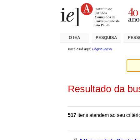
Ir
Ferramentas
Seções
para
Pessoais
o
conteúdo.
|
Ir
para
a
O IEA
PESQUISA
PESS
navegação
Você está aqui:
Página Inicial
Resultado da bu
517
itens atendem ao seu critéri