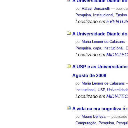
A Universidade Diante do
por
Rafael Borsanelli
—
public
Pesquisa
,
Institucional
,
Ensino 
Localizado em
EVENTO
A Universidade Diante do
por
Maria Leonor de Calasans
Pesquisa
,
capa
,
Institucional
,
E
Localizado em
MIDIATE
A USP e as Universidades
Agosto de 2008
por
Maria Leonor de Calasans
Institucional
,
USP
,
Universidad
Localizado em
MIDIATE
A vida na era cognitiva é
por
Mauro Bellesa
—
publicado
Computação
,
Pesquisa
,
Pesqui