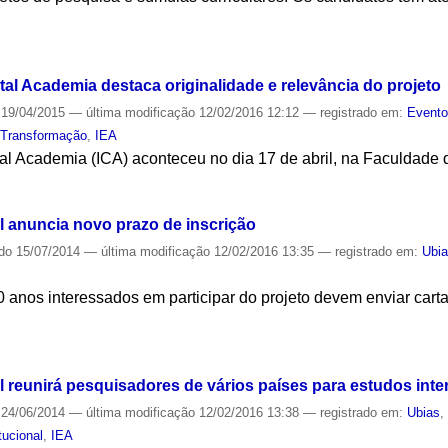
S
tal Academia destaca originalidade e relevância do projeto
19/04/2015
—
última modificação
12/02/2016 12:12
— registrado em:
Event
,
Transformação
,
IEA
ntal Academia (ICA) aconteceu no dia 17 de abril, na Faculdad
S
l anuncia novo prazo de inscrição
ado
15/07/2014
—
última modificação
12/02/2016 13:35
— registrado em:
Ubi
anos interessados em participar do projeto devem enviar carta 
S
 reunirá pesquisadores de vários países para estudos inte
24/06/2014
—
última modificação
12/02/2016 13:38
— registrado em:
Ubias
itucional
,
IEA