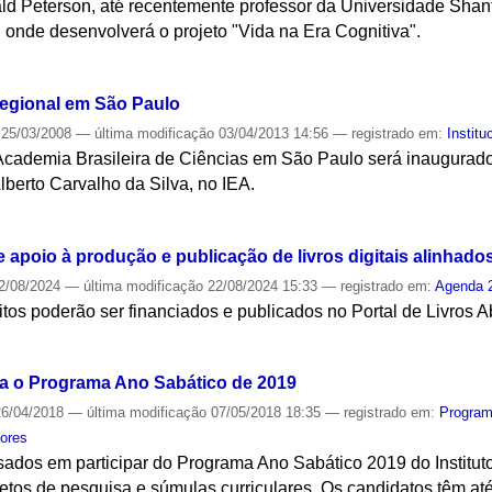
ald Peterson, até recentemente professor da Universidade Shan
A, onde desenvolverá o projeto "Vida na Era Cognitiva".
S
regional em São Paulo
25/03/2008
—
última modificação
03/04/2013 14:56
— registrado em:
Institu
Academia Brasileira de Ciências em São Paulo será inaugurado 
lberto Carvalho da Silva, no IEA.
S
 apoio à produção e publicação de livros digitais alinhad
2/08/2024
—
última modificação
22/08/2024 15:33
— registrado em:
Agenda 
tos poderão ser financiados e publicados no Portal de Livros 
S
ra o Programa Ano Sabático de 2019
6/04/2018
—
última modificação
07/05/2018 18:35
— registrado em:
Program
ores
ados em participar do Programa Ano Sabático 2019 do Institut
etos de pesquisa e súmulas curriculares. Os candidatos têm até 