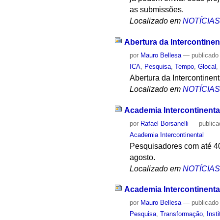
as submissões.
Localizado em
NOTÍCIA
Abertura da Intercontinen
por
Mauro Bellesa
—
publicado
ICA
,
Pesquisa
,
Tempo
,
Glocal
Abertura da Intercontine
Localizado em
NOTÍCIA
Academia Intercontinenta
por
Rafael Borsanelli
—
public
Academia Intercontinental
Pesquisadores com até 40 
agosto.
Localizado em
NOTÍCIA
Academia Intercontinental
por
Mauro Bellesa
—
publicado
Pesquisa
,
Transformação
,
Inst