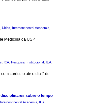
o
,
Ubias
,
Intercontinental Academia
,
e de Medicina da USP
as
,
ICA
,
Pesquisa
,
Institucional
,
IEA
,
com currículo até o dia 7 de
rdisciplinares sobre o tempo
,
Intercontinental Academia
,
ICA
,