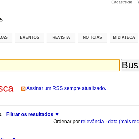
Cadastre-se
Busca
Busca
Avançad
OAS
EVENTOS
REVISTA
NOTÍCIAS
MIDIATECA
sca
Assinar um RSS sempre atualizado.
o.
Filtrar os resultados
Ordenar por
relevância
·
data (mais rec