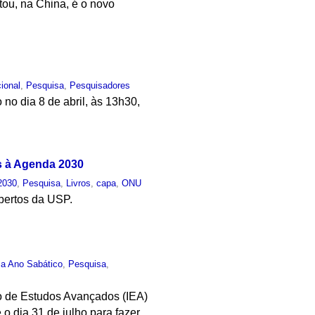
tou, na China, é o novo
cional
,
Pesquisa
,
Pesquisadores
no dia 8 de abril, às 13h30,
os à Agenda 2030
2030
,
Pesquisa
,
Livros
,
capa
,
ONU
Abertos da USP.
a Ano Sabático
,
Pesquisa
,
o de Estudos Avançados (IEA)
o dia 31 de julho para fazer