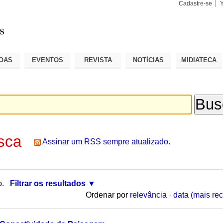
Cadastre-se
Busca
Busca
Avançad
OAS
EVENTOS
REVISTA
NOTÍCIAS
MIDIATECA
sca
Assinar um RSS sempre atualizado.
o.
Filtrar os resultados
Ordenar por
relevância
·
data (mais rec