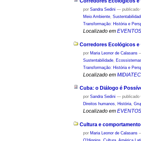
Corredores Ecológicos e
por
Sandra Sedini
—
publicado
Meio Ambiente
,
Sustentabilida
Transformação: História e Pers
Localizado em
EVENTO
Corredores Ecológicos e 
por
Maria Leonor de Calasans
Sustentabilidade
,
Ecossistema
Transformação: História e Pers
Localizado em
MIDIATE
Cuba: o Diálogo é Poss
por
Sandra Sedini
—
publicado
Direitos humanos
,
História
,
Gru
Localizado em
EVENTO
Cultura e comportamento:
por
Maria Leonor de Calasans
O’Higgins
,
Cultura
,
América Lat