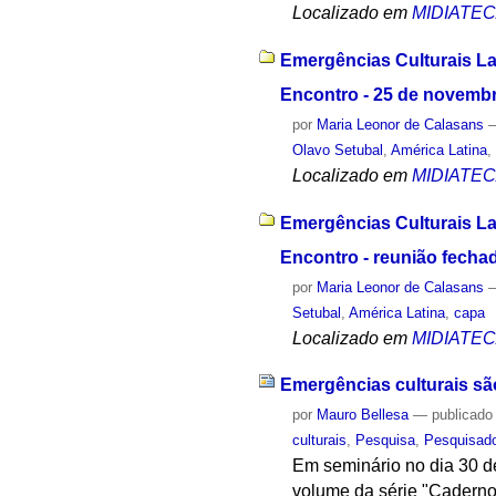
Localizado em
MIDIATE
Emergências Culturais La
Encontro - 25 de novemb
por
Maria Leonor de Calasans
Olavo Setubal
,
América Latina
Localizado em
MIDIATE
Emergências Culturais La
Encontro - reunião fecha
por
Maria Leonor de Calasans
Setubal
,
América Latina
,
capa
Localizado em
MIDIATE
Emergências culturais sã
por
Mauro Bellesa
—
publicado
culturais
,
Pesquisa
,
Pesquisad
Em seminário no dia 30 de
volume da série "Cadernos