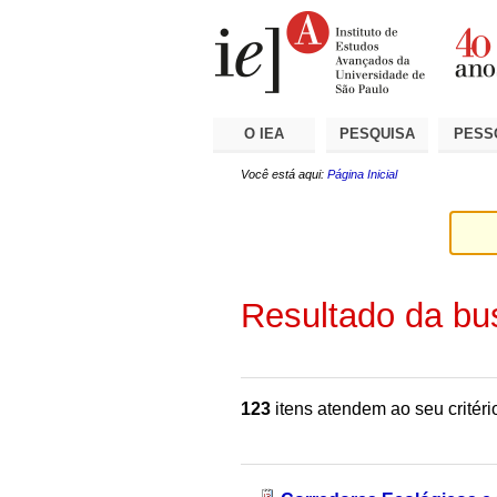
Ir
Ferramentas
Seções
para
Pessoais
o
conteúdo.
|
Ir
para
a
O IEA
PESQUISA
PESS
navegação
Você está aqui:
Página Inicial
Resultado da bu
123
itens atendem ao seu critéri