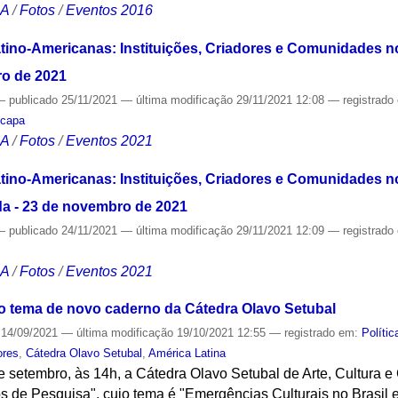
CA
/
Fotos
/
Eventos 2016
tino-Americanas: Instituições, Criadores e Comunidades no 
ro de 2021
—
publicado
25/11/2021
—
última modificação
29/11/2021 12:08
— registrado
,
capa
CA
/
Fotos
/
Eventos 2021
tino-Americanas: Instituições, Criadores e Comunidades no 
da - 23 de novembro de 2021
—
publicado
24/11/2021
—
última modificação
29/11/2021 12:09
— registrado
CA
/
Fotos
/
Eventos 2021
o tema de novo caderno da Cátedra Olavo Setubal
14/09/2021
—
última modificação
19/10/2021 12:55
— registrado em:
Polític
ores
,
Cátedra Olavo Setubal
,
América Latina
 setembro, às 14h, a Cátedra Olavo Setubal de Arte, Cultura e
 de Pesquisa", cujo tema é "Emergências Culturais no Brasil e