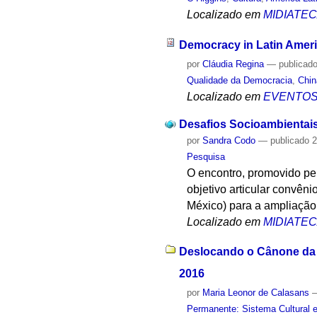
Localizado em
MIDIATE
Democracy in Latin Ameri
por
Cláudia Regina
—
publicad
Qualidade da Democracia
,
Chin
Localizado em
EVENTO
Desafios Socioambientai
por
Sandra Codo
—
publicado
2
Pesquisa
O encontro, promovido p
objetivo articular convê
México) para a ampliação
Localizado em
MIDIATE
Deslocando o Cânone da H
2016
por
Maria Leonor de Calasans
Permanente: Sistema Cultural e