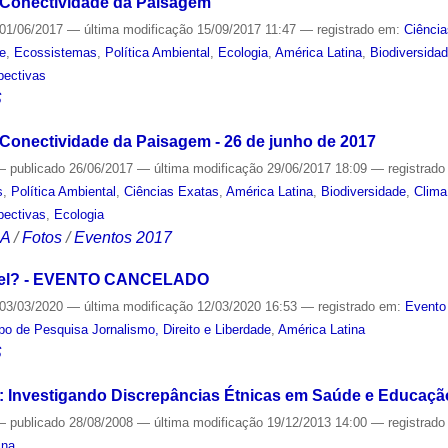
 Conectividade da Paisagem
01/06/2017
—
última modificação
15/09/2017 11:47
— registrado em:
Ciência
de
,
Ecossistemas
,
Política Ambiental
,
Ecologia
,
América Latina
,
Biodiversida
pectivas
S
Conectividade da Paisagem - 26 de junho de 2017
—
publicado
26/06/2017
—
última modificação
29/06/2017 18:09
— registrad
s
,
Política Ambiental
,
Ciências Exatas
,
América Latina
,
Biodiversidade
,
Clima
pectivas
,
Ecologia
CA
/
Fotos
/
Eventos 2017
ível? - EVENTO CANCELADO
03/03/2020
—
última modificação
12/03/2020 16:53
— registrado em:
Evento
po de Pesquisa Jornalismo, Direito e Liberdade
,
América Latina
S
 Investigando Discrepâncias Étnicas em Saúde e Educação
—
publicado
28/08/2008
—
última modificação
19/12/2013 14:00
— registrad
ina