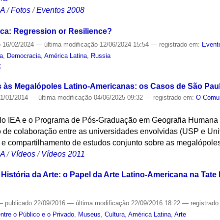
CA
/
Fotos
/
Eventos 2008
ca: Regression or Resilience?
o
16/02/2024
—
última modificação
12/06/2024 15:54
— registrado em:
Event
a
,
Democracia
,
América Latina
,
Russia
S
s às Megalópoles Latino-Americanas: os Casos de São Pau
1/01/2014
—
última modificação
04/06/2025 09:32
— registrado em:
O Com
elo IEA e o Programa de Pós-Graduação em Geografia Humana
nio de colaboração entre as universidades envolvidas (USP e U
 e compartilhamento de estudos conjunto sobre as megalópoles
CA
/
Vídeos
/
Vídeos 2011
istória da Arte: o Papel da Arte Latino-Americana na Tate
—
publicado
22/09/2016
—
última modificação
22/09/2016 18:22
— registrad
ntre o Público e o Privado
,
Museus
,
Cultura
,
América Latina
,
Arte