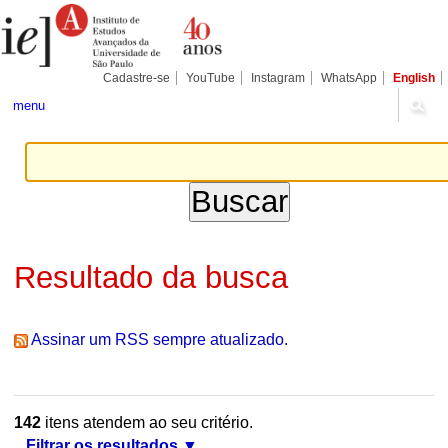
Ir
Ferramentas
Seções
para
Pessoais
o
conteúdo.
|
Cadastre-se
YouTube
Instagram
WhatsApp
English
Ir
para
menu
a
navegação
Resultado da busca
Assinar um RSS sempre atualizado.
142
itens atendem ao seu critério.
Filtrar os resultados