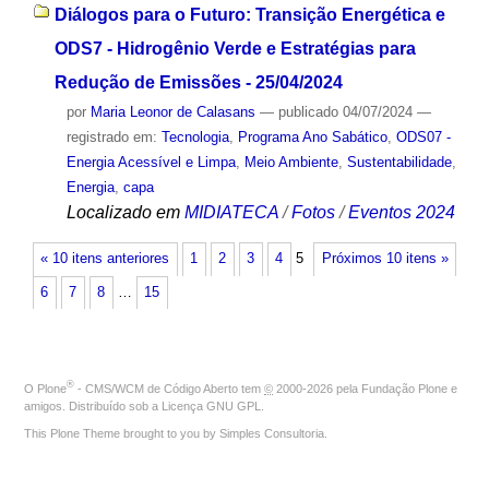
Diálogos para o Futuro: Transição Energética e
ODS7 - Hidrogênio Verde e Estratégias para
Redução de Emissões - 25/04/2024
por
Maria Leonor de Calasans
—
publicado
04/07/2024
—
registrado em:
Tecnologia
,
Programa Ano Sabático
,
ODS07 -
Energia Acessível e Limpa
,
Meio Ambiente
,
Sustentabilidade
,
Energia
,
capa
Localizado em
MIDIATECA
/
Fotos
/
Eventos 2024
« 10 itens anteriores
1
2
3
4
5
Próximos 10 itens »
6
7
8
…
15
®
O
Plone
- CMS/WCM de Código Aberto
tem
©
2000-2026 pela
Fundação Plone
e
amigos. Distribuído sob a
Licença GNU GPL
.
This Plone Theme brought to you by
Simples Consultoria
.