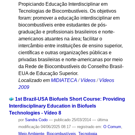
Propiciando Educação Interdisciplinar em
Tecnologias de Biocombustíveis. Os objetivos
foram: promover a educação interdisciplinar em
biocombustíveis entre estudantes de pós-
graduação e profissionais brasileiros e norte-
americanos atuantes na área; facilitar o
intercâmbio entre instituições de ensino superior,
científicas e outras organizações públicas e
privadas brasileiras e norte-americanas por meio
da Rede de Biocombustíveis do Conselho Brasil-
EUA de Educação Superior.
Localizado em
MIDIATECA
/
Vídeos
/
Vídeos
2009
1st Brazil-USA Biofuels Short Course: Providing
Interdisciplinary Education in Biofuels
Technologies - Vídeo 8
por
Sandra Codo
—
publicado
25/03/2014
—
última
modificação
04/06/2025 08:17
— registrado em:
O Comum
,
Meio Ambiente
,
Biocombustíveis
,
Tecnologia