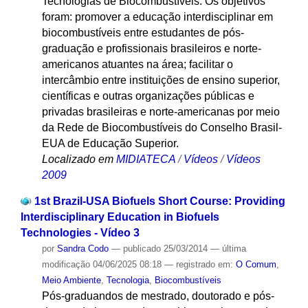
Tecnologias de Biocombustíveis. Os objetivos
foram: promover a educação interdisciplinar em
biocombustíveis entre estudantes de pós-
graduação e profissionais brasileiros e norte-
americanos atuantes na área; facilitar o
intercâmbio entre instituições de ensino superior,
científicas e outras organizações públicas e
privadas brasileiras e norte-americanas por meio
da Rede de Biocombustíveis do Conselho Brasil-
EUA de Educação Superior.
Localizado em
MIDIATECA
/
Vídeos
/
Vídeos
2009
1st Brazil-USA Biofuels Short Course: Providing
Interdisciplinary Education in Biofuels
Technologies - Vídeo 3
por
Sandra Codo
—
publicado
25/03/2014
—
última
modificação
04/06/2025 08:18
— registrado em:
O Comum
,
Meio Ambiente
,
Tecnologia
,
Biocombustíveis
Pós-graduandos de mestrado, doutorado e pós-