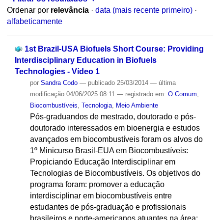
Ordenar por
relevância
·
data (mais recente primeiro)
·
alfabeticamente
1st Brazil-USA Biofuels Short Course: Providing
Interdisciplinary Education in Biofuels
Technologies - Vídeo 1
por
Sandra Codo
—
publicado
25/03/2014
—
última
modificação
04/06/2025 08:11
— registrado em:
O Comum
,
Biocombustíveis
,
Tecnologia
,
Meio Ambiente
Pós-graduandos de mestrado, doutorado e pós-
doutorado interessados em bioenergia e estudos
avançados em biocombustíveis foram os alvos do
1º Minicurso Brasil-EUA em Biocombustíveis:
Propiciando Educação Interdisciplinar em
Tecnologias de Biocombustíveis. Os objetivos do
programa foram: promover a educação
interdisciplinar em biocombustíveis entre
estudantes de pós-graduação e profissionais
brasileiros e norte-americanos atuantes na área;