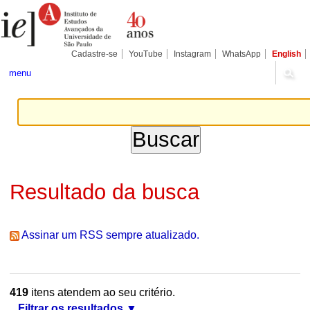
Ir
Ferramentas
Seções
para
Pessoais
o
conteúdo.
|
Cadastre-se
YouTube
Instagram
WhatsApp
English
Ir
para
menu
a
navegação
Resultado da busca
Assinar um RSS sempre atualizado.
419
itens atendem ao seu critério.
Filtrar os resultados