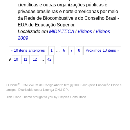
científicas e outras organizações públicas e
privadas brasileiras e norte-americanas por meio
da Rede de Biocombustíveis do Conselho Brasil-
EUA de Educação Superior.
Localizado em
MIDIATECA
/
Vídeos
/
Vídeos
2009
« 10 itens anteriores
1
…
6
7
8
Próximos 10 itens »
9
10
11
12
…
42
®
O
Plone
- CMS/WCM de Código Aberto
tem
©
2000-2026 pela
Fundação Plone
e
amigos. Distribuído sob a
Licença GNU GPL
.
This Plone Theme brought to you by
Simples Consultoria
.