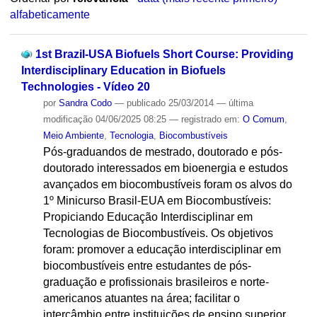
alfabeticamente
1st Brazil-USA Biofuels Short Course: Providing
Interdisciplinary Education in Biofuels
Technologies - Vídeo 20
por
Sandra Codo
—
publicado
25/03/2014
—
última
modificação
04/06/2025 08:25
— registrado em:
O Comum
,
Meio Ambiente
,
Tecnologia
,
Biocombustíveis
Pós-graduandos de mestrado, doutorado e pós-
doutorado interessados em bioenergia e estudos
avançados em biocombustíveis foram os alvos do
1º Minicurso Brasil-EUA em Biocombustíveis:
Propiciando Educação Interdisciplinar em
Tecnologias de Biocombustíveis. Os objetivos
foram: promover a educação interdisciplinar em
biocombustíveis entre estudantes de pós-
graduação e profissionais brasileiros e norte-
americanos atuantes na área; facilitar o
intercâmbio entre instituições de ensino superior,