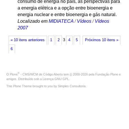
consumo de energia no país, as perspectivas para
a energia elétrica e a opção entre bioenergia e
energia nuclear e entre bioenergia e gás natural.
Localizado em
MIDIATECA
/
Vídeos
/
Vídeos
2007
« 10 itens anteriores
1
2
3
4
5
Próximos 10 itens »
6
®
O
Plone
- CMS/WCM de Código Aberto
tem
©
2000-2026 pela
Fundação Plone
e
amigos. Distribuído sob a
Licença GNU GPL
.
This Plone Theme brought to you by
Simples Consultoria
.