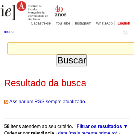
Ir
Ferramentas
Seções
para
Pessoais
o
conteúdo.
|
Cadastre-se
YouTube
Instagram
WhatsApp
English
Ir
para
menu
a
navegação
Resultado da busca
Assinar um RSS sempre atualizado.
58
itens atendem ao seu critério.
Filtrar os resultados
Ordenar por
relevância
·
data (mais recente primeiro)
·