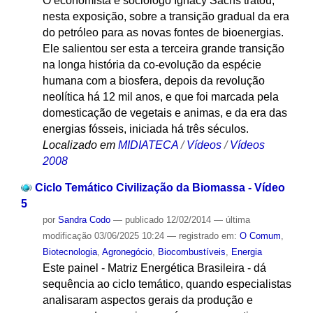
O economista e sociólogo Ignacy Sachs tratou,
nesta exposição, sobre a transição gradual da era
do petróleo para as novas fontes de bioenergias.
Ele salientou ser esta a terceira grande transição
na longa história da co-evolução da espécie
humana com a biosfera, depois da revolução
neolítica há 12 mil anos, e que foi marcada pela
domesticação de vegetais e animas, e da era das
energias fósseis, iniciada há três séculos.
Localizado em
MIDIATECA
/
Vídeos
/
Vídeos
2008
Ciclo Temático Civilização da Biomassa - Vídeo
5
por
Sandra Codo
—
publicado
12/02/2014
—
última
modificação
03/06/2025 10:24
— registrado em:
O Comum
,
Biotecnologia
,
Agronegócio
,
Biocombustíveis
,
Energia
Este painel - Matriz Energética Brasileira - dá
sequência ao ciclo temático, quando especialistas
analisaram aspectos gerais da produção e