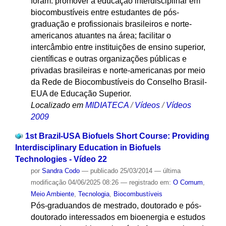
foram: promover a educação interdisciplinar em
biocombustíveis entre estudantes de pós-
graduação e profissionais brasileiros e norte-
americanos atuantes na área; facilitar o
intercâmbio entre instituições de ensino superior,
científicas e outras organizações públicas e
privadas brasileiras e norte-americanas por meio
da Rede de Biocombustíveis do Conselho Brasil-
EUA de Educação Superior.
Localizado em
MIDIATECA
/
Vídeos
/
Vídeos
2009
1st Brazil-USA Biofuels Short Course: Providing
Interdisciplinary Education in Biofuels
Technologies - Vídeo 22
por
Sandra Codo
—
publicado
25/03/2014
—
última
modificação
04/06/2025 08:26
— registrado em:
O Comum
,
Meio Ambiente
,
Tecnologia
,
Biocombustíveis
Pós-graduandos de mestrado, doutorado e pós-
doutorado interessados em bioenergia e estudos