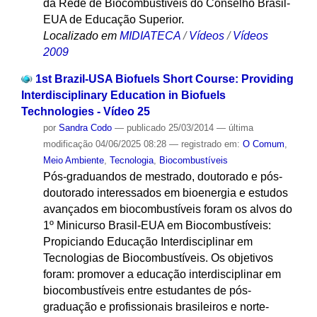
da Rede de Biocombustíveis do Conselho Brasil-
EUA de Educação Superior.
Localizado em
MIDIATECA
/
Vídeos
/
Vídeos
2009
1st Brazil-USA Biofuels Short Course: Providing
Interdisciplinary Education in Biofuels
Technologies - Vídeo 25
por
Sandra Codo
—
publicado
25/03/2014
—
última
modificação
04/06/2025 08:28
— registrado em:
O Comum
,
Meio Ambiente
,
Tecnologia
,
Biocombustíveis
Pós-graduandos de mestrado, doutorado e pós-
doutorado interessados em bioenergia e estudos
avançados em biocombustíveis foram os alvos do
1º Minicurso Brasil-EUA em Biocombustíveis:
Propiciando Educação Interdisciplinar em
Tecnologias de Biocombustíveis. Os objetivos
foram: promover a educação interdisciplinar em
biocombustíveis entre estudantes de pós-
graduação e profissionais brasileiros e norte-