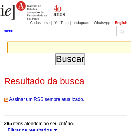
Ir
Ferramentas
Seções
para
Pessoais
o
conteúdo.
|
Cadastre-se
YouTube
Instagram
WhatsApp
English
Ir
para
menu
a
navegação
Resultado da busca
Assinar um RSS sempre atualizado.
295
itens atendem ao seu critério.
Filtrar os resultados