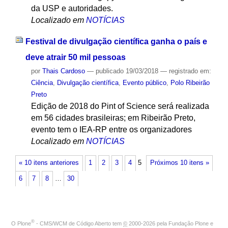
da USP e autoridades.
Localizado em
NOTÍCIAS
Festival de divulgação científica ganha o país e
deve atrair 50 mil pessoas
por
Thais Cardoso
—
publicado
19/03/2018
— registrado em:
Ciência
,
Divulgação científica
,
Evento público
,
Polo Ribeirão
Preto
Edição de 2018 do Pint of Science será realizada
em 56 cidades brasileiras; em Ribeirão Preto,
evento tem o IEA-RP entre os organizadores
Localizado em
NOTÍCIAS
« 10 itens anteriores
1
2
3
4
5
Próximos 10 itens »
6
7
8
…
30
®
O
Plone
- CMS/WCM de Código Aberto
tem
©
2000-2026 pela
Fundação Plone
e