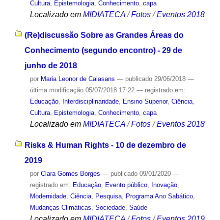
Cultura
,
Epistemologia
,
Conhecimento
,
capa
Localizado em
MIDIATECA
/
Fotos
/
Eventos 2018
(Re)discussão Sobre as Grandes Áreas do
Conhecimento (segundo encontro) - 29 de
junho de 2018
por
Maria Leonor de Calasans
—
publicado
29/06/2018
—
última modificação
05/07/2018 17:22
— registrado em:
Educação
,
Interdisciplinaridade
,
Ensino Superior
,
Ciência
,
Cultura
,
Epistemologia
,
Conhecimento
,
capa
Localizado em
MIDIATECA
/
Fotos
/
Eventos 2018
Risks & Human Rights - 10 de dezembro de
2019
por
Clara Gomes Borges
—
publicado
09/01/2020
—
registrado em:
Educação
,
Evento público
,
Inovação
,
Modernidade
,
Ciência
,
Pesquisa
,
Programa Ano Sabático
,
Mudanças Climáticas
,
Sociedade
,
Saúde
Localizado em
MIDIATECA
/
Fotos
/
Eventos 2019