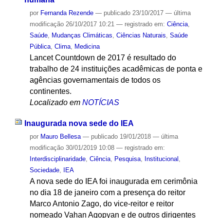
por
Fernanda Rezende
—
publicado
23/10/2017
—
última
modificação
26/10/2017 10:21
— registrado em:
Ciência
,
Saúde
,
Mudanças Climáticas
,
Ciências Naturais
,
Saúde
Pública
,
Clima
,
Medicina
Lancet Countdown de 2017 é resultado do
trabalho de 24 instituições acadêmicas de ponta e
agências governamentais de todos os
continentes.
Localizado em
NOTÍCIAS
Inaugurada nova sede do IEA
por
Mauro Bellesa
—
publicado
19/01/2018
—
última
modificação
30/01/2019 10:08
— registrado em:
Interdisciplinaridade
,
Ciência
,
Pesquisa
,
Institucional
,
Sociedade
,
IEA
A nova sede do IEA foi inaugurada em cerimônia
no dia 18 de janeiro com a presença do reitor
Marco Antonio Zago, do vice-reitor e reitor
nomeado Vahan Agopyan e de outros dirigentes