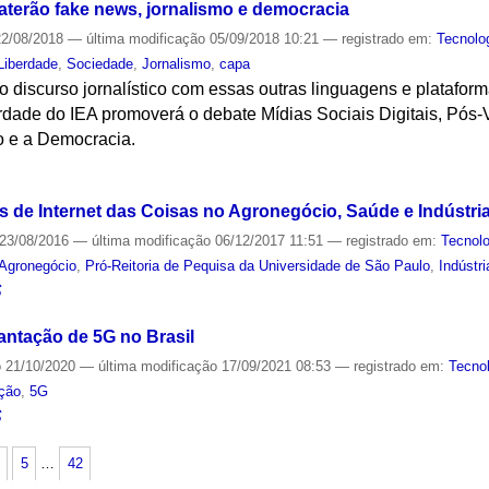
aterão fake news, jornalismo e democracia
2/08/2018
—
última modificação
05/09/2018 10:21
— registrado em:
Tecnolo
 Liberdade
,
Sociedade
,
Jornalismo
,
capa
do discurso jornalístico com essas outras linguagens e platafo
berdade do IEA promoverá o debate Mídias Sociais Digitais, Pó
o e a Democracia.
S
ões de Internet das Coisas no Agronegócio, Saúde e Indústri
23/08/2016
—
última modificação
06/12/2017 11:51
— registrado em:
Tecnolo
Agronegócio
,
Pró-Reitoria de Pequisa da Universidade de São Paulo
,
Indústri
S
antação de 5G no Brasil
o
21/10/2020
—
última modificação
17/09/2021 08:53
— registrado em:
Tecno
ção
,
5G
S
5
…
42