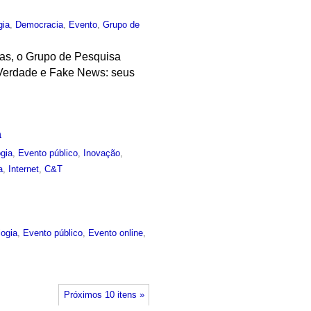
gia
,
Democracia
,
Evento
,
Grupo de
rmas, o Grupo de Pesquisa
s-Verdade e Fake News: seus
a
gia
,
Evento público
,
Inovação
,
a
,
Internet
,
C&T
logia
,
Evento público
,
Evento online
,
Próximos 10 itens »