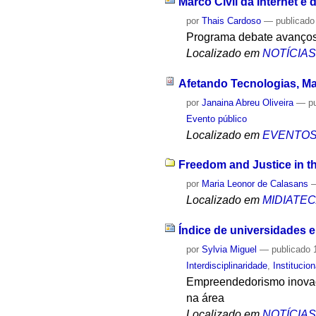
Marco Civil da Internet é
por
Thais Cardoso
—
publicado
Programa debate avanços 
Localizado em
NOTÍCIA
Afetando Tecnologias, Ma
por
Janaina Abreu Oliveira
—
p
Evento público
Localizado em
EVENTO
Freedom and Justice in t
por
Maria Leonor de Calasans
Localizado em
MIDIATE
Índice de universidades
por
Sylvia Miguel
—
publicado
1
Interdisciplinaridade
,
Institucion
Empreendedorismo inovado
na área
Localizado em
NOTÍCIA