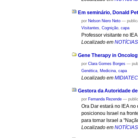
Em seminário, Donald Pete
por
Nelson Niero Neto
—
publi
Visitantes
,
Cognição
,
capa
Professor visitante no IEA
Localizado em
NOTÍCIA
Gene Therapy in Oncolog
por
Clara Gomes Borges
—
pub
Genética
,
Medicina
,
capa
Localizado em
MIDIATE
Gestora da Autoridade de 
por
Fernanda Rezende
—
publi
Ora Dar estará no IEA no 
posicionou Israel na front
para tornar Israel a “Naçã
Localizado em
NOTÍCIA