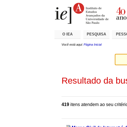
Ir
Ferramentas
Seções
para
Pessoais
o
conteúdo.
|
Ir
para
a
O IEA
PESQUISA
PESS
navegação
Você está aqui:
Página Inicial
Resultado da bu
419
itens atendem ao seu critéri