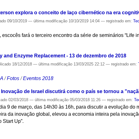
rson explora o conceito de laço cibernético na era cogniti
cado
09/10/2019
—
última modificação
10/10/2019 14:04
— registrado em:
Tec
, escocês fará o terceiro encontro da série de seminários “Life i
S
y and Enzyme Replacement - 13 de dezembro de 2018
licado
18/12/2018
—
última modificação
13/03/2025 22:12
— registrado em:
CA
/
Fotos
/
Eventos 2018
Inovação de Israel discutirá como o país se tornou a "naçã
cado
02/03/2018
—
última modificação
05/03/2018 11:26
— registrado em:
Te
dia 9 de março, das 14h30 às 16h, para discutir a evolução do 
eira da inovação global, elevou a economia inteira pela inovaçã
o Start Up”.
S