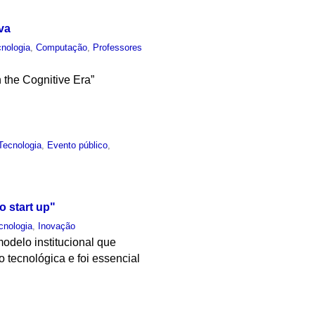
va
nologia
,
Computação
,
Professores
n the Cognitive Era”
Tecnologia
,
Evento público
,
o start up"
cnologia
,
Inovação
modelo institucional que
o tecnológica e foi essencial