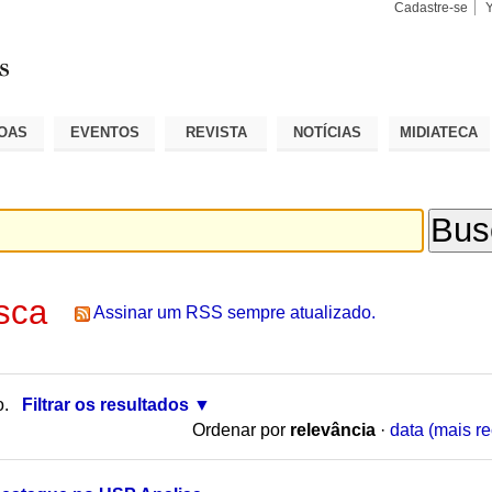
Cadastre-se
Busca
Busca
Avançad
OAS
EVENTOS
REVISTA
NOTÍCIAS
MIDIATECA
sca
Assinar um RSS sempre atualizado.
o.
Filtrar os resultados
Ordenar por
relevância
·
data (mais re