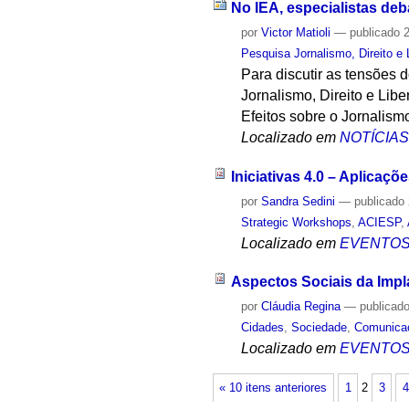
No IEA, especialistas deb
por
Victor Matioli
—
publicado
2
Pesquisa Jornalismo, Direito e
Para discutir as tensões 
Jornalismo, Direito e Li
Efeitos sobre o Jornalism
Localizado em
NOTÍCIA
Iniciativas 4.0 – Aplicaç
por
Sandra Sedini
—
publicado
Strategic Workshops
,
ACIESP
,
Localizado em
EVENTO
Aspectos Sociais da Impl
por
Cláudia Regina
—
publicad
Cidades
,
Sociedade
,
Comunica
Localizado em
EVENTO
« 10 itens anteriores
1
2
3
4