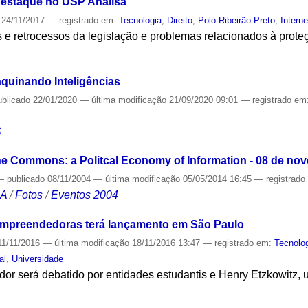
 destaque no USP Analisa
24/11/2017
— registrado em:
Tecnologia
,
Direito
,
Polo Ribeirão Preto
,
Interne
e retrocessos da legislação e problemas relacionados à prote
S
quinando Inteligências
ublicado
22/01/2020
—
última modificação
21/09/2020 09:01
— registrado em
S
he Commons: a Politcal Economy of Information - 08 de no
—
publicado
08/11/2004
—
última modificação
05/05/2014 16:45
— registrad
CA
/
Fotos
/
Eventos 2004
 empreendedoras terá lançamento em São Paulo
1/11/2016
—
última modificação
18/11/2016 13:47
— registrado em:
Tecnolo
al
,
Universidade
r será debatido por entidades estudantis e Henry Etzkowitz, u
S