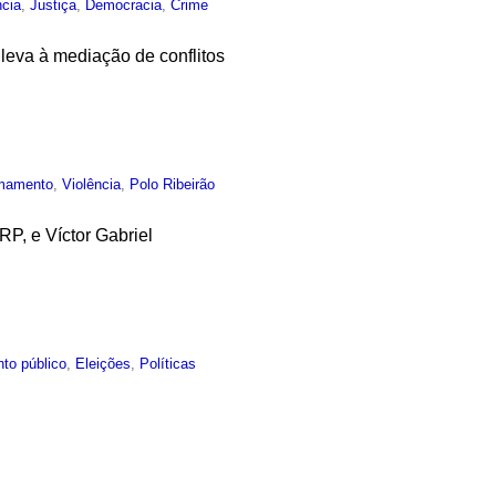
ncia
,
Justiça
,
Democracia
,
Crime
eva à mediação de conflitos
mamento
,
Violência
,
Polo Ribeirão
RP, e Víctor Gabriel
to público
,
Eleições
,
Políticas