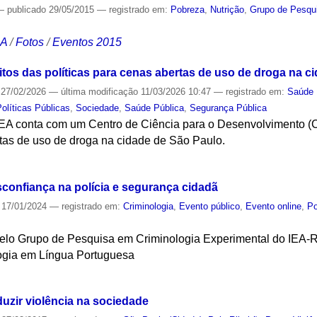
—
publicado
29/05/2015
— registrado em:
Pobreza
,
Nutrição
,
Grupo de Pesqui
CA
/
Fotos
/
Eventos 2015
itos das políticas para cenas abertas de uso de droga na c
27/02/2026
—
última modificação
11/03/2026 10:47
— registrado em:
Saúde 
Políticas Públicas
,
Sociedade
,
Saúde Pública
,
Segurança Pública
 IEA conta com um Centro de Ciência para o Desenvolvimento 
rtas de uso de droga na cidade de São Paulo.
S
sconfiança na polícia e segurança cidadã
17/01/2024
— registrado em:
Criminologia
,
Evento público
,
Evento online
,
Po
pelo Grupo de Pesquisa em Criminologia Experimental do IEA-
logia em Língua Portuguesa
S
uzir violência na sociedade