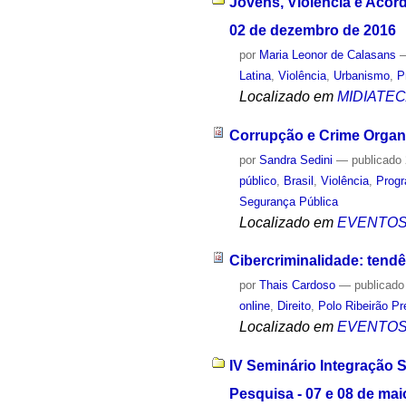
Jovens, Violência e Acord
02 de dezembro de 2016
por
Maria Leonor de Calasans
Latina
,
Violência
,
Urbanismo
,
P
Localizado em
MIDIATE
Corrupção e Crime Organiz
por
Sandra Sedini
—
publicado
público
,
Brasil
,
Violência
,
Progr
Segurança Pública
Localizado em
EVENTO
Cibercriminalidade: tend
por
Thais Cardoso
—
publicado
online
,
Direito
,
Polo Ribeirão Pr
Localizado em
EVENTO
IV Seminário Integração 
Pesquisa - 07 e 08 de mai