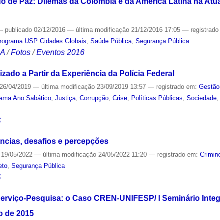
o de Paz: Dilemas da Colômbia e da América Latina na Atua
—
publicado
02/12/2016
—
última modificação
21/12/2016 17:05
— registrad
rograma USP Cidades Globais
,
Saúde Pública
,
Segurança Pública
CA
/
Fotos
/
Eventos 2016
ado a Partir da Experiência da Polícia Federal
26/04/2019
—
última modificação
23/09/2019 13:57
— registrado em:
Gestão
ama Ano Sabático
,
Justiça
,
Corrupção
,
Crise
,
Políticas Públicas
,
Sociedade
S
ências, desafios e percepções
19/05/2022
—
última modificação
24/05/2022 11:20
— registrado em:
Crimin
eto
,
Segurança Pública
S
Serviço-Pesquisa: o Caso CREN-UNIFESP/ I Seminário Integr
o de 2015