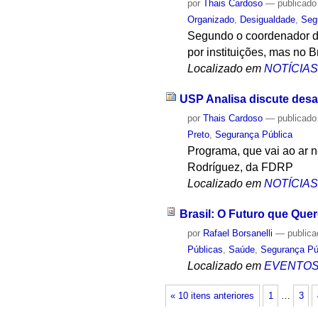
por
Thais Cardoso
—
publicado
Organizado
,
Desigualdade
,
Seg
Segundo o coordenador do
por instituições, mas no B
Localizado em
NOTÍCIA
USP Analisa discute des
por
Thais Cardoso
—
publicado
Preto
,
Segurança Pública
Programa, que vai ao ar n
Rodríguez, da FDRP
Localizado em
NOTÍCIA
Brasil: O Futuro que Qu
por
Rafael Borsanelli
—
public
Públicas
,
Saúde
,
Segurança Pú
Localizado em
EVENTO
« 10 itens anteriores
1
…
3