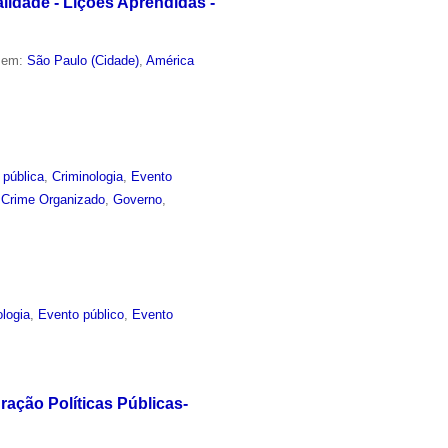
lidade - Lições Aprendidas -
o em:
São Paulo (Cidade)
,
América
 pública
,
Criminologia
,
Evento
,
Crime Organizado
,
Governo
,
ologia
,
Evento público
,
Evento
ação Políticas Públicas-