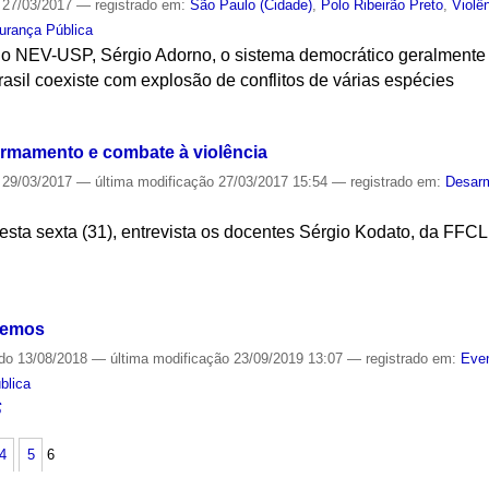
27/03/2017
— registrado em:
São Paulo (Cidade)
,
Polo Ribeirão Preto
,
Violê
urança Pública
 NEV-USP, Sérgio Adorno, o sistema democrático geralmente l
rasil coexiste com explosão de conflitos de várias espécies
S
armamento e combate à violência
29/03/2017
—
última modificação
27/03/2017 15:54
— registrado em:
Desar
esta sexta (31), entrevista os docentes Sérgio Kodato, da FFCL
S
eremos
ado
13/08/2018
—
última modificação
23/09/2019 13:07
— registrado em:
Even
blica
S
4
5
6