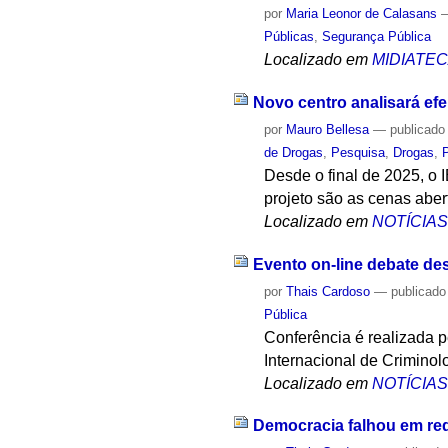
por
Maria Leonor de Calasans
Públicas
,
Segurança Pública
Localizado em
MIDIATE
Novo centro analisará efe
por
Mauro Bellesa
—
publicado
de Drogas
,
Pesquisa
,
Drogas
,
Desde o final de 2025, o
projeto são as cenas abe
Localizado em
NOTÍCIA
Evento on-line debate de
por
Thais Cardoso
—
publicado
Pública
Conferência é realizada 
Internacional de Crimino
Localizado em
NOTÍCIA
Democracia falhou em red