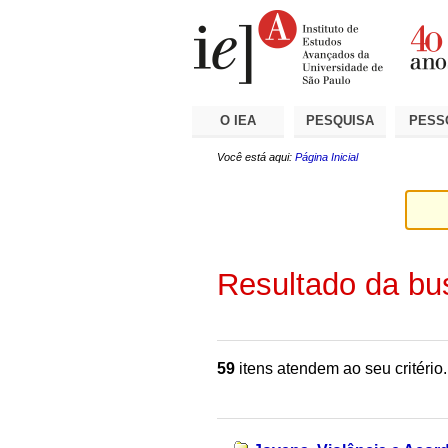
Ir
Ferramentas
Seções
para
Pessoais
o
conteúdo.
|
Ir
para
a
O IEA
PESQUISA
PESS
navegação
Você está aqui:
Página Inicial
Resultado da bu
59
itens atendem ao seu critério.