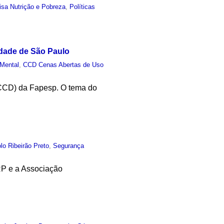
sa Nutrição e Pobreza
,
Políticas
idade de São Paulo
Mental
,
CCD Cenas Abertas de Uso
(CCD) da Fapesp. O tema do
lo Ribeirão Preto
,
Segurança
RP e a Associação