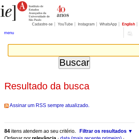
Ir
Ferramentas
Seções
para
Pessoais
o
conteúdo.
|
Cadastre-se
YouTube
Instagram
WhatsApp
English
Ir
para
menu
a
navegação
Resultado da busca
Assinar um RSS sempre atualizado.
84
itens atendem ao seu critério.
Filtrar os resultados
Ordenar por
relevância
·
data (mais recente primeiro)
·