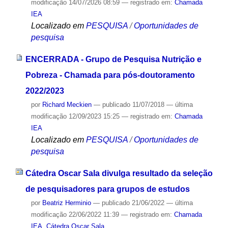
modificação
14/07/2026 08:59
— registrado em:
Chamada
IEA
Localizado em
PESQUISA
/
Oportunidades de
pesquisa
ENCERRADA - Grupo de Pesquisa Nutrição e
Pobreza - Chamada para pós-doutoramento
2022/2023
por
Richard Meckien
—
publicado
11/07/2018
—
última
modificação
12/09/2023 15:25
— registrado em:
Chamada
IEA
Localizado em
PESQUISA
/
Oportunidades de
pesquisa
Cátedra Oscar Sala divulga resultado da seleção
de pesquisadores para grupos de estudos
por
Beatriz Herminio
—
publicado
21/06/2022
—
última
modificação
22/06/2022 11:39
— registrado em:
Chamada
IEA
,
Cátedra Oscar Sala