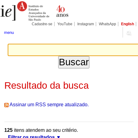
Ir
Ferramentas
Seções
para
Pessoais
o
conteúdo.
|
Cadastre-se
YouTube
Instagram
WhatsApp
English
Ir
para
menu
a
navegação
Resultado da busca
Assinar um RSS sempre atualizado.
125
itens atendem ao seu critério.
Filtrar os resultados