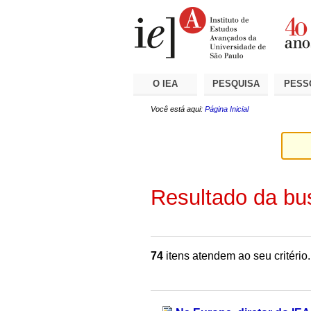
Ir
Ferramentas
Seções
para
Pessoais
o
conteúdo.
|
Ir
para
a
O IEA
PESQUISA
PESS
navegação
Você está aqui:
Página Inicial
Resultado da bu
74
itens atendem ao seu critério.