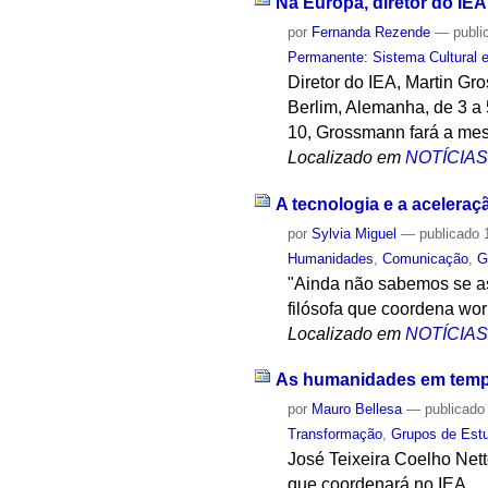
Na Europa, diretor do IEA
por
Fernanda Rezende
—
publi
Permanente: Sistema Cultural e
Diretor do IEA, Martin G
Berlim, Alemanha, de 3 a
10, Grossmann fará a mes
Localizado em
NOTÍCIA
A tecnologia e a acelera
por
Sylvia Miguel
—
publicado
1
Humanidades
,
Comunicação
,
G
"Ainda não sabemos se a
filósofa que coordena wor
Localizado em
NOTÍCIA
As humanidades em tempo
por
Mauro Bellesa
—
publicado
Transformação
,
Grupos de Est
José Teixeira Coelho Net
que coordenará no IEA.