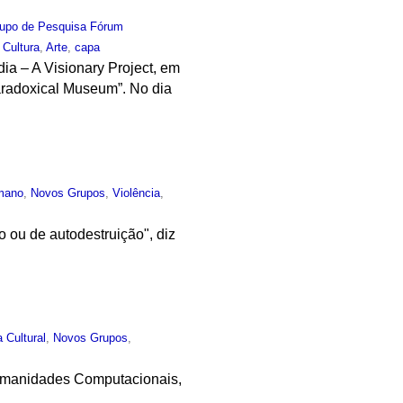
upo de Pesquisa Fórum
,
Cultura
,
Arte
,
capa
a – A Visionary Project, em
Paradoxical Museum”. No dia
mano
,
Novos Grupos
,
Violência
,
ou de autodestruição", diz
a Cultural
,
Novos Grupos
,
Humanidades Computacionais,