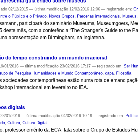
 apresenta guia crítico sobre museus
cado
02/12/2015
—
última modificação
12/02/2016 12:06
— registrado em:
Gr
ntre o Público e o Privado
,
Novos Grupos
,
Parcerias internacionais
,
Museus
rossmann, participará do seminário Museums, Museumgoers, Medi
 5 deste mês, com a conferência “The Stranger's Guide to the 
ma apresentação em Birmingham, na Inglaterra.
S
ção do tempo construindo um mundo irracional
9/01/2016
—
última modificação
23/02/2016 17:17
— registrado em:
Ser Hu
rupo de Pesquisa Humanidades e Mundo Contemporâneo
,
capa
,
Filosofia
s sociedades contemporâneas estão numa rota de emancipação 
kshop internacional em fevereiro no IEA.
S
s digitais
28/01/2016
—
última modificação
04/02/2016 10:19
— registrado em:
Polític
udo
,
Cultura
,
Cultura Digital
to, professor emérito da ECA, fala sobre o Grupo de Estudos 