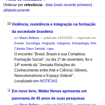
Ordenar por
relevância
·
data (mais recente primeiro)
·
alfabeticamente
Violência, resistência e integração na formação
da sociedade brasileira
por
Mauro Bellesa
—
publicado
14/11/2019
— registrado em:
Evento
,
Sociologia
,
Imigração
,
Indígenas
,
Antropologia
,
Arte
,
Cátedra Olavo Setubal
,
capa
O encontro "Brasil, Brasis e sua Complexa
Formação Social", no dia 1º de novembro, foi o
14º evento da "Jornada Relações do
Conhecimento entre Arte e Ciência: Gênero,
Neocolonialismo e Espaço Sideral".
Localizado em
NOTÍCIAS
Em novo livro, Walter Neves apresenta um
panorama de 45 anos de suas pesquisas
por
Mauro Bellesa
—
publicado
06/03/2026
— registrado em: