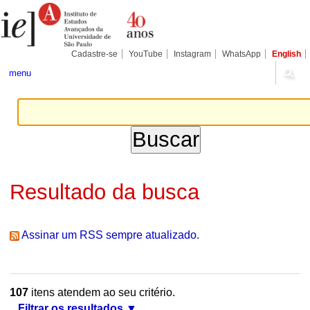
Ir
Ferramentas
Seções
para
Pessoais
o
conteúdo.
|
Cadastre-se
YouTube
Instagram
WhatsApp
English
Ir
para
menu
a
navegação
Resultado da busca
Assinar um RSS sempre atualizado.
107
itens atendem ao seu critério.
Filtrar os resultados