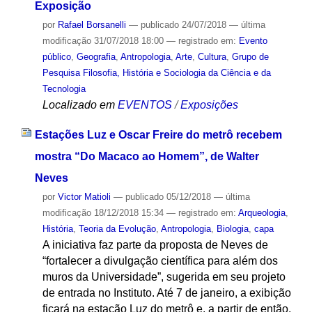
Exposição
por
Rafael Borsanelli
—
publicado
24/07/2018
—
última
modificação
31/07/2018 18:00
— registrado em:
Evento
público
,
Geografia
,
Antropologia
,
Arte
,
Cultura
,
Grupo de
Pesquisa Filosofia, História e Sociologia da Ciência e da
Tecnologia
Localizado em
EVENTOS
/
Exposições
Estações Luz e Oscar Freire do metrô recebem
mostra “Do Macaco ao Homem”, de Walter
Neves
por
Victor Matioli
—
publicado
05/12/2018
—
última
modificação
18/12/2018 15:34
— registrado em:
Arqueologia
,
História
,
Teoria da Evolução
,
Antropologia
,
Biologia
,
capa
A iniciativa faz parte da proposta de Neves de
“fortalecer a divulgação científica para além dos
muros da Universidade”, sugerida em seu projeto
de entrada no Instituto. Até 7 de janeiro, a exibição
ficará na estação Luz do metrô e, a partir de então,