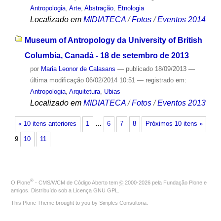
Antropologia
,
Arte
,
Abstração
,
Etnologia
Localizado em
MIDIATECA
/
Fotos
/
Eventos 2014
Museum of Antropology da University of British
Columbia, Canadá - 18 de setembro de 2013
por
Maria Leonor de Calasans
—
publicado
18/09/2013
—
última modificação
06/02/2014 10:51
— registrado em:
Antropologia
,
Arquitetura
,
Ubias
Localizado em
MIDIATECA
/
Fotos
/
Eventos 2013
« 10 itens anteriores
1
…
6
7
8
Próximos 10 itens »
9
10
11
®
O
Plone
- CMS/WCM de Código Aberto
tem
©
2000-2026 pela
Fundação Plone
e
amigos. Distribuído sob a
Licença GNU GPL
.
This Plone Theme brought to you by
Simples Consultoria
.