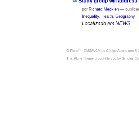
Study group will address 
por
Richard Meckien
—
publica
Inequality
,
Health
,
Geography
Localizado em
NEWS
®
O
Plone
- CMS/WCM de Código Aberto
tem
©
2
This Plone Theme brought to you by
Simples Co