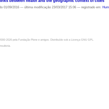
links between health and the geographic context of cities
do
01/09/2016
—
última modificação
23/03/2017 15:06
— registrado em:
Hum
000-2026 pela
Fundação Plone
e amigos. Distribuído sob a
Licença GNU GPL
.
nsultoria
.