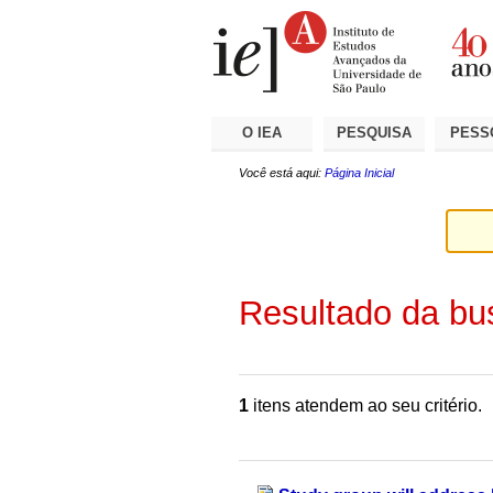
Ir
Ferramentas
Seções
para
Pessoais
o
conteúdo.
|
Ir
para
a
O IEA
PESQUISA
PESS
navegação
Você está aqui:
Página Inicial
Resultado da bu
1
itens atendem ao seu critério.