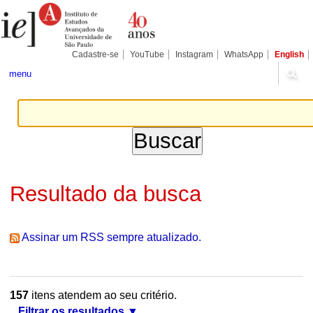
Ir
Ferramentas
Seções
para
Pessoais
o
conteúdo.
|
Cadastre-se
YouTube
Instagram
WhatsApp
English
Ir
para
menu
a
navegação
Resultado da busca
Assinar um RSS sempre atualizado.
157
itens atendem ao seu critério.
Filtrar os resultados