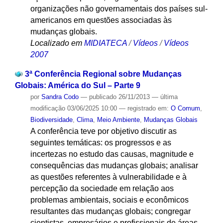
organizações não governamentais dos países sul-
americanos em questões associadas às
mudanças globais.
Localizado em
MIDIATECA
/
Vídeos
/
Vídeos
2007
3ª Conferência Regional sobre Mudanças
Globais: América do Sul – Parte 9
por
Sandra Codo
—
publicado
26/11/2013
—
última
modificação
03/06/2025 10:00
— registrado em:
O Comum
,
Biodiversidade
,
Clima
,
Meio Ambiente
,
Mudanças Globais
A conferência teve por objetivo discutir as
seguintes temáticas: os progressos e as
incertezas no estudo das causas, magnitude e
consequências das mudanças globais; analisar
as questões referentes à vulnerabilidade e à
percepção da sociedade em relação aos
problemas ambientais, sociais e econômicos
resultantes das mudanças globais; congregar
cientistas, empresários e profissionais de áreas