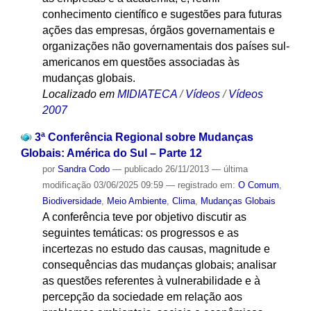
conhecimento científico e sugestões para futuras
ações das empresas, órgãos governamentais e
organizações não governamentais dos países sul-
americanos em questões associadas às
mudanças globais.
Localizado em
MIDIATECA
/
Vídeos
/
Vídeos
2007
3ª Conferência Regional sobre Mudanças
Globais: América do Sul – Parte 12
por
Sandra Codo
—
publicado
26/11/2013
—
última
modificação
03/06/2025 09:59
— registrado em:
O Comum
,
Biodiversidade
,
Meio Ambiente
,
Clima
,
Mudanças Globais
A conferência teve por objetivo discutir as
seguintes temáticas: os progressos e as
incertezas no estudo das causas, magnitude e
consequências das mudanças globais; analisar
as questões referentes à vulnerabilidade e à
percepção da sociedade em relação aos