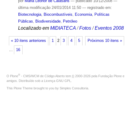
por
Maria Leonor de Calasans
—
publicado
10/12/2008
—
última modificação
24/01/2014 11:50
— registrado em:
Biotecnologia
,
Biocombustíveis
,
Economia
,
Políticas
Públicas
,
Biodiversidade
,
Petróleo
Localizado em
MIDIATECA
/
Fotos
/
Eventos 2008
« 10 itens anteriores
1
2
3
4
5
Próximos 10 itens »
…
16
®
O
Plone
- CMS/WCM de Código Aberto
tem
©
2000-2026 pela
Fundação Plone
e
amigos. Distribuído sob a
Licença GNU GPL
.
This Plone Theme brought to you by
Simples Consultoria
.