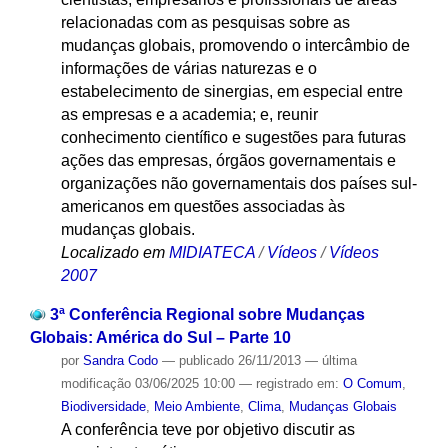
relacionadas com as pesquisas sobre as
mudanças globais, promovendo o intercâmbio de
informações de várias naturezas e o
estabelecimento de sinergias, em especial entre
as empresas e a academia; e, reunir
conhecimento científico e sugestões para futuras
ações das empresas, órgãos governamentais e
organizações não governamentais dos países sul-
americanos em questões associadas às
mudanças globais.
Localizado em
MIDIATECA
/
Vídeos
/
Vídeos
2007
3ª Conferência Regional sobre Mudanças
Globais: América do Sul – Parte 10
por
Sandra Codo
—
publicado
26/11/2013
—
última
modificação
03/06/2025 10:00
— registrado em:
O Comum
,
Biodiversidade
,
Meio Ambiente
,
Clima
,
Mudanças Globais
A conferência teve por objetivo discutir as