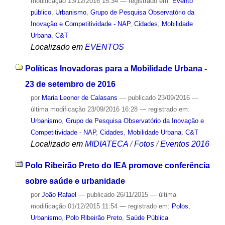
modificação
13/12/2016 15:34
— registrado em:
Evento
público
,
Urbanismo
,
Grupo de Pesquisa Observatório da
Inovação e Competitividade - NAP
,
Cidades
,
Mobilidade
Urbana
,
C&T
Localizado em
EVENTOS
Políticas Inovadoras para a Mobilidade Urbana -
23 de setembro de 2016
por
Maria Leonor de Calasans
—
publicado
23/09/2016
—
última modificação
23/09/2016 16:28
— registrado em:
Urbanismo
,
Grupo de Pesquisa Observatório da Inovação e
Competitividade - NAP
,
Cidades
,
Mobilidade Urbana
,
C&T
Localizado em
MIDIATECA
/
Fotos
/
Eventos 2016
Polo Ribeirão Preto do IEA promove conferência
sobre saúde e urbanidade
por
João Rafael
—
publicado
26/11/2015
—
última
modificação
01/12/2015 11:54
— registrado em:
Polos
,
Urbanismo
,
Polo Ribeirão Preto
,
Saúde Pública