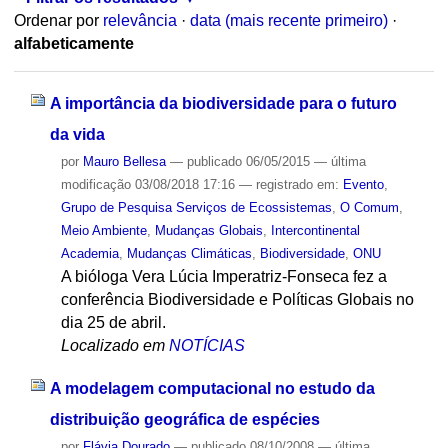
Ordenar por
relevância
·
data (mais recente primeiro)
·
alfabeticamente
A importância da biodiversidade para o futuro
da vida
por
Mauro Bellesa
—
publicado
06/05/2015
—
última
modificação
03/08/2018 17:16
— registrado em:
Evento
,
Grupo de Pesquisa Serviços de Ecossistemas
,
O Comum
,
Meio Ambiente
,
Mudanças Globais
,
Intercontinental
Academia
,
Mudanças Climáticas
,
Biodiversidade
,
ONU
A bióloga Vera Lúcia Imperatriz-Fonseca fez a
conferência Biodiversidade e Políticas Globais no
dia 25 de abril.
Localizado em
NOTÍCIAS
A modelagem computacional no estudo da
distribuição geográfica de espécies
por
Flávia Dourado
—
publicado
08/10/2008
—
última