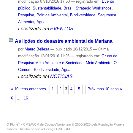
modificação
07/10/2016 17:58
— registrado em:
Evento
público
,
Sustentabilidade
,
Brasil
,
Strategic Workshops
,
Pesquisa
,
Política Ambiental
,
Biodiversidade
,
Segurança
Alimentar
,
Água
Localizado em
EVENTOS
As lições do desastre ambiental de Mariana
por
Mauro Bellesa
—
publicado
10/12/2015
—
última
modificação
12/01/2016 11:26
— registrado em:
Grupo de
Pesquisa Meio Ambiente e Sociedade
,
Meio Ambiente
,
O
Comum
,
Biodiversidade
,
Água
Localizado em
NOTÍCIAS
« 10 itens anteriores
1
2
3
4
5
Próximos 10 itens »
6
…
16
®
O
Plone
- CMS/WCM de Código Aberto
tem
©
2000-2026 pela
Fundação Plone
e
amigos. Distribuído sob a
Licença GNU GPL
.