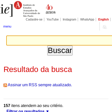
Ir
Ferramentas
Seções
para
Pessoais
o
conteúdo.
|
Cadastre-se
YouTube
Instagram
WhatsApp
English
Ir
para
menu
a
navegação
Resultado da busca
Assinar um RSS sempre atualizado.
157
itens atendem ao seu critério.
Filtrar os resultados