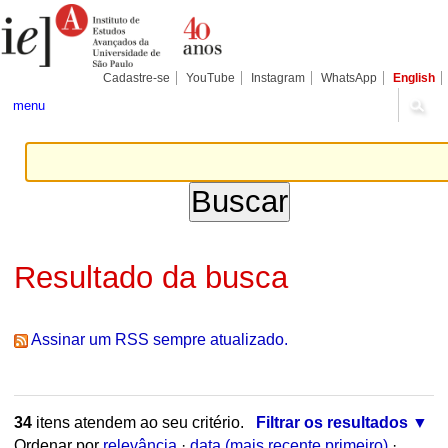
Ir
Ferramentas
Seções
para
Pessoais
o
conteúdo.
|
Cadastre-se
YouTube
Instagram
WhatsApp
English
Ir
para
menu
a
navegação
Resultado da busca
Assinar um RSS sempre atualizado.
34
itens atendem ao seu critério.
Filtrar os resultados
Ordenar por
relevância
·
data (mais recente primeiro)
·