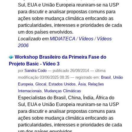
Sul, EUA e União Europeia reuniram-se na USP
para discutir e analisar propostas comuns para
ações sobre mudança climática enfocando as
particularidades, interesses e prioridades de cada
um dos países envolvidos.
Localizado em
MIDIATECA
/
Vídeos
/
Vídeos
2006
Workshop Brasileiro da Primeira Fase do
Projeto Basic - Vídeo 3
por
Sandra Codo
—
publicado
26/08/2014
—
última
modificação
03/06/2025 08:35
— registrado em:
Brasil
,
União
Europeia
,
Glocal
,
Estados Unidos
,
Ásia
,
Relações
Internacionais
,
Mudanças Climáticas
Especialistas do Brasil, China, Índia, África do
Sul, EUA e União Europeia reuniram-se na USP
para discutir e analisar propostas comuns para
ações sobre mudança climática enfocando as
particularidades, interesses e prioridades de cada
um dos países envolvidos.