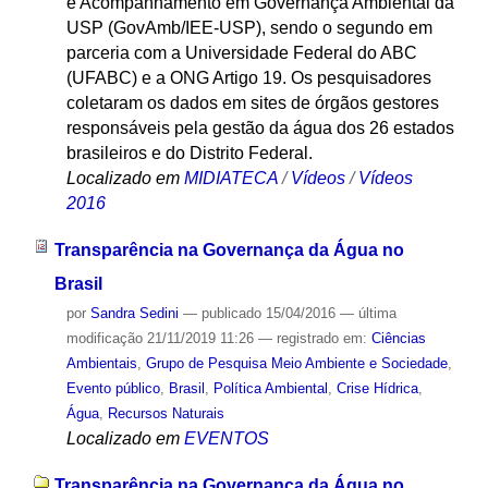
e Acompanhamento em Governança Ambiental da
USP (GovAmb/IEE-USP), sendo o segundo em
parceria com a Universidade Federal do ABC
(UFABC) e a ONG Artigo 19. Os pesquisadores
coletaram os dados em sites de órgãos gestores
responsáveis pela gestão da água dos 26 estados
brasileiros e do Distrito Federal.
Localizado em
MIDIATECA
/
Vídeos
/
Vídeos
2016
Transparência na Governança da Água no
Brasil
por
Sandra Sedini
—
publicado
15/04/2016
—
última
modificação
21/11/2019 11:26
— registrado em:
Ciências
Ambientais
,
Grupo de Pesquisa Meio Ambiente e Sociedade
,
Evento público
,
Brasil
,
Política Ambiental
,
Crise Hídrica
,
Água
,
Recursos Naturais
Localizado em
EVENTOS
Transparência na Governança da Água no