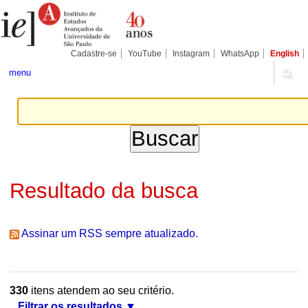
Ir
Ferramentas
Seções
para
Pessoais
o
conteúdo.
|
Cadastre-se
YouTube
Instagram
WhatsApp
English
Ir
para
menu
a
navegação
Resultado da busca
Assinar um RSS sempre atualizado.
330
itens atendem ao seu critério.
Filtrar os resultados