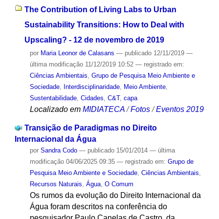
The Contribution of Living Labs to Urban
Sustainability Transitions: How to Deal with
Upscaling? - 12 de novembro de 2019
por
Maria Leonor de Calasans
—
publicado
12/11/2019
—
última modificação
11/12/2019 10:52
— registrado em:
Ciências Ambientais
,
Grupo de Pesquisa Meio Ambiente e
Sociedade
,
Interdisciplinaridade
,
Meio Ambiente
,
Sustentabilidade
,
Cidades
,
C&T
,
capa
Localizado em
MIDIATECA
/
Fotos
/
Eventos 2019
Transição de Paradigmas no Direito
Internacional da Água
por
Sandra Codo
—
publicado
15/01/2014
—
última
modificação
04/06/2025 09:35
— registrado em:
Grupo de
Pesquisa Meio Ambiente e Sociedade
,
Ciências Ambientais
,
Recursos Naturais
,
Água
,
O Comum
Os rumos da evolução do Direito Internacional da
Água foram descritos na conferência do
pesquisador Paulo Canelas de Castro, da