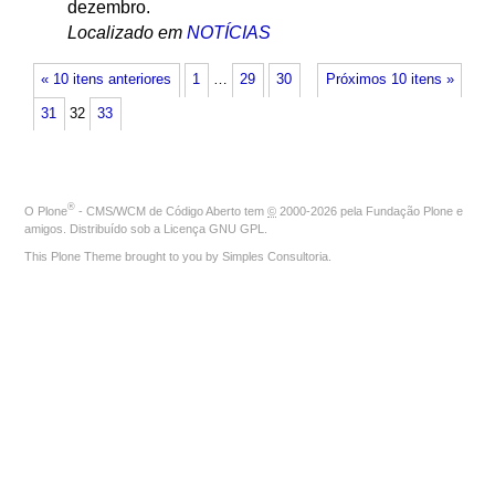
dezembro.
Localizado em
NOTÍCIAS
« 10 itens anteriores
1
…
29
30
Próximos 10 itens »
31
32
33
®
O
Plone
- CMS/WCM de Código Aberto
tem
©
2000-2026 pela
Fundação Plone
e
amigos. Distribuído sob a
Licença GNU GPL
.
This Plone Theme brought to you by
Simples Consultoria
.