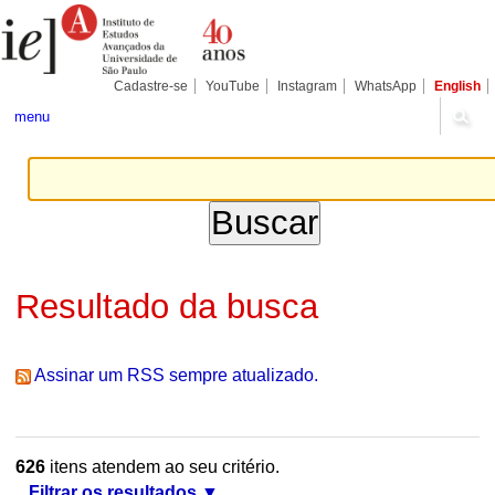
Ir
Ferramentas
Seções
para
Pessoais
o
conteúdo.
|
Cadastre-se
YouTube
Instagram
WhatsApp
English
Ir
para
menu
a
navegação
Resultado da busca
Assinar um RSS sempre atualizado.
626
itens atendem ao seu critério.
Filtrar os resultados