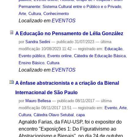
Permanente: Sistema Cultural entre o Público e o Privado
,
Arte
,
Cultura
,
Conhecimento
Localizado em
EVENTOS
A Educação no Pensamento de Lélia González
por
Sandra Sedini
—
publicado
31/07/2023
—
última
modificação
10/08/2023 11:42
— registrado em:
Educação
,
Evento público
,
Evento online
,
Cátedra de Educação Básica
,
Ensino Básico
,
Cultura
Localizado em
EVENTOS
A ênfase abstracionista e a criação da Bienal
Internacional de São Paulo
por
Mauro Bellesa
—
publicado
08/11/2017
—
última
modificação
08/11/2017 13:51
— registrado em:
Evento
,
Arte
,
Cultura
,
Cátedra Olavo Setubal
,
capa
Agnaldo Farias, da FAU-USP, foi o expositor do
encontro "Exposições 1: Do Figurativismo ao
Abstracionismo e Bienais", no dia 24 de outubro,