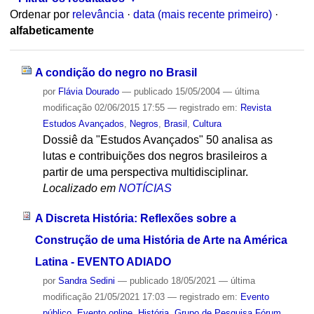
Ordenar por
relevância
·
data (mais recente primeiro)
·
alfabeticamente
A condição do negro no Brasil
por
Flávia Dourado
—
publicado
15/05/2004
—
última
modificação
02/06/2015 17:55
— registrado em:
Revista
Estudos Avançados
,
Negros
,
Brasil
,
Cultura
Dossiê da "Estudos Avançados" 50 analisa as
lutas e contribuições dos negros brasileiros a
partir de uma perspectiva multidisciplinar.
Localizado em
NOTÍCIAS
A Discreta História: Reflexões sobre a
Construção de uma História de Arte na América
Latina - EVENTO ADIADO
por
Sandra Sedini
—
publicado
18/05/2021
—
última
modificação
21/05/2021 17:03
— registrado em:
Evento
público
,
Evento online
,
História
,
Grupo de Pesquisa Fórum