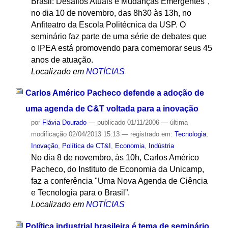
Brasil: Desafios Atuais e Mudanças Emergentes",
no dia 10 de novembro, das 8h30 às 13h, no
Anfiteatro da Escola Politécnica da USP. O
seminário faz parte de uma série de debates que
o IPEA está promovendo para comemorar seus 45
anos de atuação.
Localizado em
NOTÍCIAS
Carlos Américo Pacheco defende a adoção de
uma agenda de C&T voltada para a inovação
por
Flávia Dourado
—
publicado
01/11/2006
—
última
modificação
02/04/2013 15:13
— registrado em:
Tecnologia
,
Inovação
,
Política de CT&I
,
Economia
,
Indústria
No dia 8 de novembro, às 10h, Carlos Américo
Pacheco, do Instituto de Economia da Unicamp,
faz a conferência "Uma Nova Agenda de Ciência
e Tecnologia para o Brasil”.
Localizado em
NOTÍCIAS
Política industrial brasileira é tema de seminário