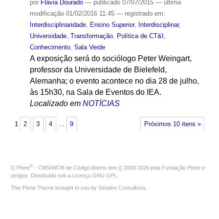
por
Flávia Dourado
—
publicado
07/07/2015
—
última
modificação
01/02/2016 11:45
— registrado em:
Interdisciplinaridade
,
Ensino Superior
,
Interdisciplinar
,
Universidade
,
Transformação
,
Política de CT&I
,
Conhecimento
,
Sala Verde
A exposição será do sociólogo Peter Weingart,
professor da Universidade de Bielefeld,
Alemanha; o evento acontece no dia 28 de julho,
às 15h30, na Sala de Eventos do IEA.
Localizado em
NOTÍCIAS
1
2
3
4
…
9
Próximos 10 itens »
®
O
Plone
- CMS/WCM de Código Aberto
tem
©
2000-2026 pela
Fundação Plone
e
amigos. Distribuído sob a
Licença GNU GPL
.
This Plone Theme brought to you by
Simples Consultoria
.