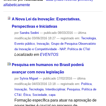
alfabeticamente
A Nova Lei da Inovação: Expectativas,
Perspectivas e Iniciativas
por
Sandra Sedini
—
publicado
08/03/2016
—
última
modificação
03/06/2016 18:27
— registrado em:
Tecnologia
,
Evento público
,
Inovação
,
Grupo de Pesquisa Observatório
da Inovação e Competitividade - NAP
,
Política de CT&I
Localizado em
EVENTOS
Pesquisa em humanos no Brasil poderá
avançar com nova legislação
por
Sylvia Miguel
—
publicado
17/02/2016
—
última
modificação
04/03/2016 13:18
— registrado em:
Política
,
Inovação
,
Tecnologia
,
Interdisciplinar
,
Pesquisa
,
Política de
CT&I
,
Ética
,
Sociedade
,
capa
Formação específica para atuar na aprovação de
novos testes é crucial no processo de