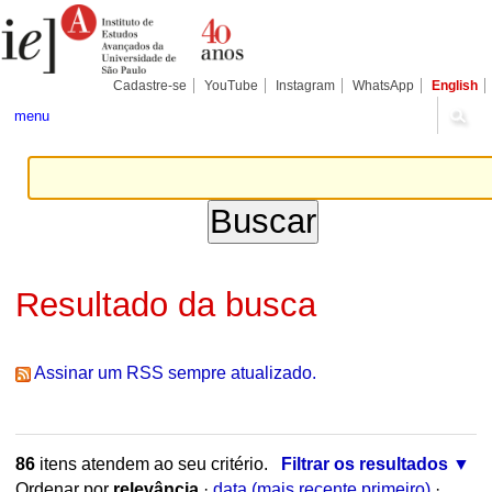
Ir
Ferramentas
Seções
para
Pessoais
o
conteúdo.
|
Cadastre-se
YouTube
Instagram
WhatsApp
English
Ir
para
menu
a
navegação
Resultado da busca
Assinar um RSS sempre atualizado.
86
itens atendem ao seu critério.
Filtrar os resultados
Ordenar por
relevância
·
data (mais recente primeiro)
·