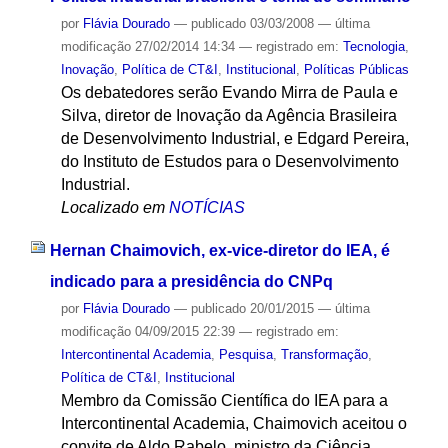
por
Flávia Dourado
—
publicado
03/03/2008
—
última
modificação
27/02/2014 14:34
— registrado em:
Tecnologia
,
Inovação
,
Política de CT&I
,
Institucional
,
Políticas Públicas
Os debatedores serão Evando Mirra de Paula e
Silva, diretor de Inovação da Agência Brasileira
de Desenvolvimento Industrial, e Edgard Pereira,
do Instituto de Estudos para o Desenvolvimento
Industrial.
Localizado em
NOTÍCIAS
Hernan Chaimovich, ex-vice-diretor do IEA, é
indicado para a presidência do CNPq
por
Flávia Dourado
—
publicado
20/01/2015
—
última
modificação
04/09/2015 22:39
— registrado em:
Intercontinental Academia
,
Pesquisa
,
Transformação
,
Política de CT&I
,
Institucional
Membro da Comissão Científica do IEA para a
Intercontinental Academia, Chaimovich aceitou o
convite de Aldo Rabelo, ministro da Ciência,