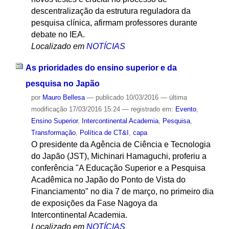
descentralização da estrutura reguladora da
pesquisa clínica, afirmam professores durante
debate no IEA.
Localizado em
NOTÍCIAS
As prioridades do ensino superior e da
pesquisa no Japão
por
Mauro Bellesa
—
publicado
10/03/2016
—
última
modificação
17/03/2016 15:24
— registrado em:
Evento
,
Ensino Superior
,
Intercontinental Academia
,
Pesquisa
,
Transformação
,
Política de CT&I
,
capa
O presidente da Agência de Ciência e Tecnologia
do Japão (JST), Michinari Hamaguchi, proferiu a
conferência "A Educação Superior e a Pesquisa
Acadêmica no Japão do Ponto de Vista do
Financiamento" no dia 7 de março, no primeiro dia
de exposições da Fase Nagoya da
Intercontinental Academia.
Localizado em
NOTÍCIAS