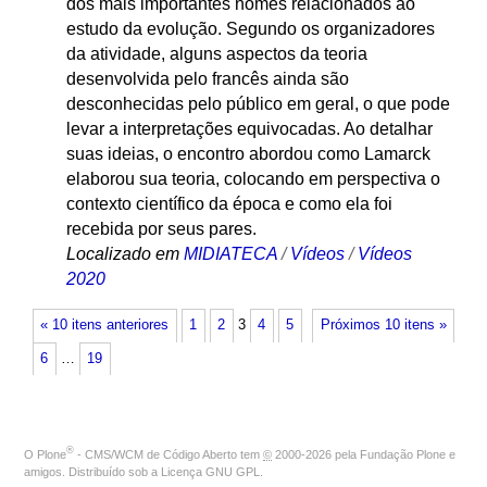
dos mais importantes nomes relacionados ao
estudo da evolução. Segundo os organizadores
da atividade, alguns aspectos da teoria
desenvolvida pelo francês ainda são
desconhecidas pelo público em geral, o que pode
levar a interpretações equivocadas. Ao detalhar
suas ideias, o encontro abordou como Lamarck
elaborou sua teoria, colocando em perspectiva o
contexto científico da época e como ela foi
recebida por seus pares.
Localizado em
MIDIATECA
/
Vídeos
/
Vídeos
2020
« 10 itens anteriores
1
2
3
4
5
Próximos 10 itens »
6
…
19
®
O
Plone
- CMS/WCM de Código Aberto
tem
©
2000-2026 pela
Fundação Plone
e
amigos. Distribuído sob a
Licença GNU GPL
.