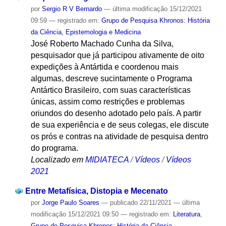
por
Sergio R V Bernardo
—
última modificação
15/12/2021
09:59
— registrado em:
Grupo de Pesquisa Khronos: História
da Ciência, Epistemologia e Medicina
José Roberto Machado Cunha da Silva,
pesquisador que já participou ativamente de oito
expedições à Antártida e coordenou mais
algumas, descreve sucintamente o Programa
Antártico Brasileiro, com suas características
únicas, assim como restrições e problemas
oriundos do desenho adotado pelo país. A partir
de sua experiência e de seus colegas, ele discute
os prós e contras na atividade de pesquisa dentro
do programa.
Localizado em
MIDIATECA
/
Vídeos
/
Vídeos
2021
Entre Metafísica, Distopia e Mecenato
por
Jorge Paulo Soares
—
publicado
22/11/2021
—
última
modificação
15/12/2021 09:50
— registrado em:
Literatura
,
Grupo de Pesquisa Khronos: História da Ciência,