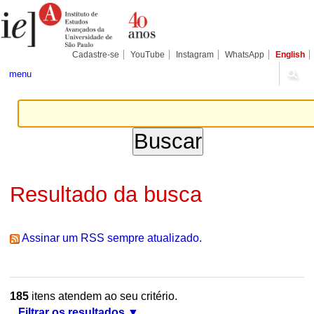
Ir
Ferramentas
Seções
para
Pessoais
o
conteúdo.
|
Cadastre-se
YouTube
Instagram
WhatsApp
English
Ir
para
menu
a
navegação
Resultado da busca
Assinar um RSS sempre atualizado.
185
itens atendem ao seu critério.
Filtrar os resultados