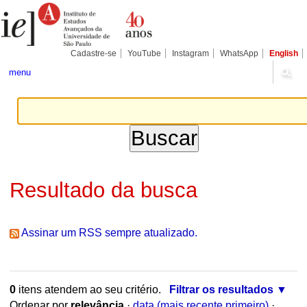
Ir
Ferramentas
para
Pessoais
o
conteúdo.
|
Cadastre-se
YouTube
Instagram
WhatsApp
English
Ir
para
menu
a
navegação
Resultado da busca
Assinar um RSS sempre atualizado.
0
itens atendem ao seu critério.
Filtrar os resultados
Ordenar por
relevância
·
data (mais recente primeiro)
·