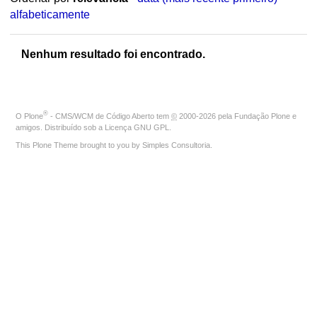
alfabeticamente
Nenhum resultado foi encontrado.
®
O
Plone
- CMS/WCM de Código Aberto
tem
©
2000-2026 pela
Fundação Plone
e
amigos. Distribuído sob a
Licença GNU GPL
.
This Plone Theme brought to you by
Simples Consultoria
.