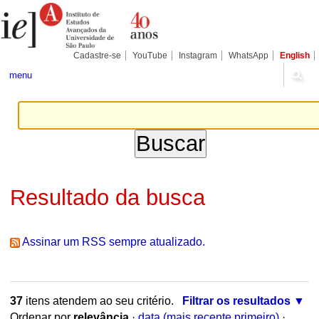
Ir
Ferramentas
Seções
para
Pessoais
o
conteúdo.
|
Cadastre-se
YouTube
Instagram
WhatsApp
English
Ir
para
menu
a
navegação
Resultado da busca
Assinar um RSS sempre atualizado.
37
itens atendem ao seu critério.
Filtrar os resultados
Ordenar por
relevância
·
data (mais recente primeiro)
·