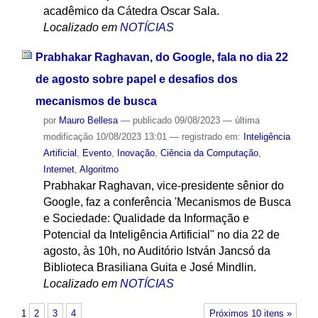
acadêmico da Cátedra Oscar Sala.
Localizado em
NOTÍCIAS
Prabhakar Raghavan, do Google, fala no dia 22
de agosto sobre papel e desafios dos
mecanismos de busca
por
Mauro Bellesa
—
publicado
09/08/2023
—
última
modificação
10/08/2023 13:01
— registrado em:
Inteligência
Artificial
,
Evento
,
Inovação
,
Ciência da Computação
,
Internet
,
Algoritmo
Prabhakar Raghavan, vice-presidente sênior do
Google, faz a conferência 'Mecanismos de Busca
e Sociedade: Qualidade da Informação e
Potencial da Inteligência Artificial" no dia 22 de
agosto, às 10h, no Auditório István Jancsó da
Biblioteca Brasiliana Guita e José Mindlin.
Localizado em
NOTÍCIAS
1
2
3
4
Próximos 10 itens »