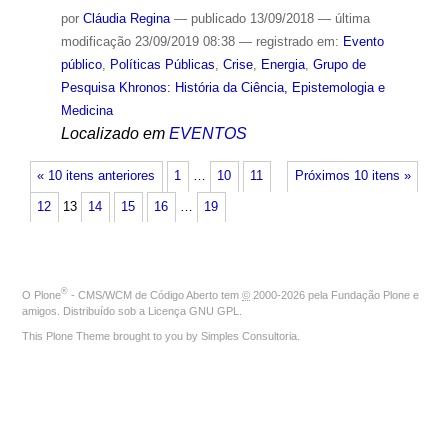
por
Cláudia Regina
—
publicado
13/09/2018
—
última
modificação
23/09/2019 08:38
— registrado em:
Evento
público
,
Políticas Públicas
,
Crise
,
Energia
,
Grupo de
Pesquisa Khronos: História da Ciência, Epistemologia e
Medicina
Localizado em
EVENTOS
« 10 itens anteriores
1
…
10
11
Próximos 10 itens »
12
13
14
15
16
…
19
®
O
Plone
- CMS/WCM de Código Aberto
tem
©
2000-2026 pela
Fundação Plone
e
amigos. Distribuído sob a
Licença GNU GPL
.
This Plone Theme brought to you by
Simples Consultoria
.