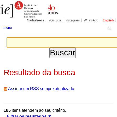
Ir
Ferramentas
Seções
para
Pessoais
o
conteúdo.
|
Cadastre-se
YouTube
Instagram
WhatsApp
English
Ir
para
menu
a
navegação
Resultado da busca
Assinar um RSS sempre atualizado.
185
itens atendem ao seu critério.
Filtrar os resultados