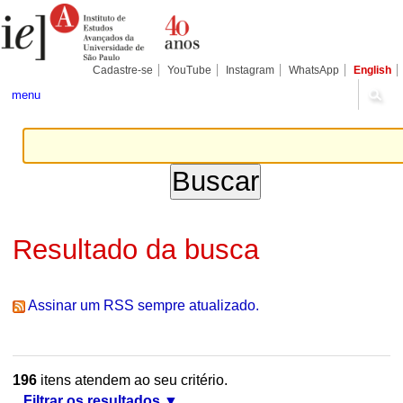
Ir
Ferramentas
Seções
para
Pessoais
o
conteúdo.
|
Cadastre-se
YouTube
Instagram
WhatsApp
English
Ir
para
menu
a
navegação
Resultado da busca
Assinar um RSS sempre atualizado.
196
itens atendem ao seu critério.
Filtrar os resultados