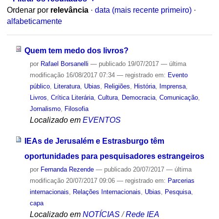
Ordenar por
relevância
·
data (mais recente primeiro)
·
alfabeticamente
Quem tem medo dos livros?
por
Rafael Borsanelli
—
publicado
19/07/2017
—
última
modificação
16/08/2017 07:34
— registrado em:
Evento
público
,
Literatura
,
Ubias
,
Religiões
,
História
,
Imprensa
,
Livros
,
Crítica Literária
,
Cultura
,
Democracia
,
Comunicação
,
Jornalismo
,
Filosofia
Localizado em
EVENTOS
IEAs de Jerusalém e Estrasburgo têm
oportunidades para pesquisadores estrangeiros
por
Fernanda Rezende
—
publicado
20/07/2017
—
última
modificação
20/07/2017 09:06
— registrado em:
Parcerias
internacionais
,
Relações Internacionais
,
Ubias
,
Pesquisa
,
capa
Localizado em
NOTÍCIAS
/
Rede IEA