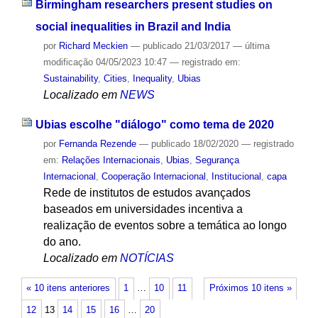
Birmingham researchers present studies on
social inequalities in Brazil and India
por
Richard Meckien
—
publicado
21/03/2017
—
última
modificação
04/05/2023 10:47
— registrado em:
Sustainability
,
Cities
,
Inequality
,
Ubias
Localizado em
NEWS
Ubias escolhe "diálogo" como tema de 2020
por
Fernanda Rezende
—
publicado
18/02/2020
— registrado
em:
Relações Internacionais
,
Ubias
,
Segurança
Internacional
,
Cooperação Internacional
,
Institucional
,
capa
Rede de institutos de estudos avançados
baseados em universidades incentiva a
realização de eventos sobre a temática ao longo
do ano.
Localizado em
NOTÍCIAS
« 10 itens anteriores
1
…
10
11
Próximos 10 itens »
12
13
14
15
16
…
20