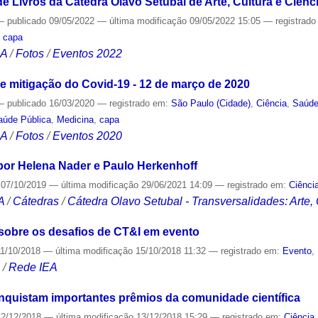
Livros da Cátedra Olavo Setubal de Arte, Cultura e Ciênci
—
publicado
09/05/2022
—
última modificação
09/05/2022 15:05
— registrad
,
capa
CA
/
Fotos
/
Eventos 2022
 mitigação do Covid-19 - 12 de março de 2020
—
publicado
16/03/2020
— registrado em:
São Paulo (Cidade)
,
Ciência
,
Saúd
aúde Pública
,
Medicina
,
capa
CA
/
Fotos
/
Eventos 2020
por Helena Nader e Paulo Herkenhoff
07/10/2019
—
última modificação
29/06/2021 14:09
— registrado em:
Ciênci
A
/
Cátedras
/
Cátedra Olavo Setubal - Transversalidades: Arte,
á sobre os desafios de CT&I em evento
1/10/2018
—
última modificação
15/10/2018 11:32
— registrado em:
Evento
,
S
/
Rede IEA
nquistam importantes prêmios da comunidade científica
2/12/2018
—
última modificação
13/12/2018 15:29
— registrado em:
Ciência