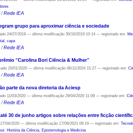
dores
S
/
Rede IEA
egram grupo para aproximar ciência e sociedade
cado
24/07/2019
—
última modificação
30/10/2019 10:14
— registrado em:
Me
tal
,
capa
S
/
Rede IEA
prêmio “Carolina Bori Ciência & Mulher”
cado
20/01/2020
—
última modificação
06/11/2024 15:27
— registrado em:
Ci
S
/
Rede IEA
o parte da nova diretoria da Aciesp
cado
11/03/2020
—
última modificação
29/04/2020 11:09
— registrado em:
Ciê
S
/
Rede IEA
até 30 de junho artigos sobre relações entre ficção científi
27/04/2020
—
última modificação
17/09/2021 09:19
— registrado em:
Tecnol
s: História da Ciência, Epistemologia e Medicina