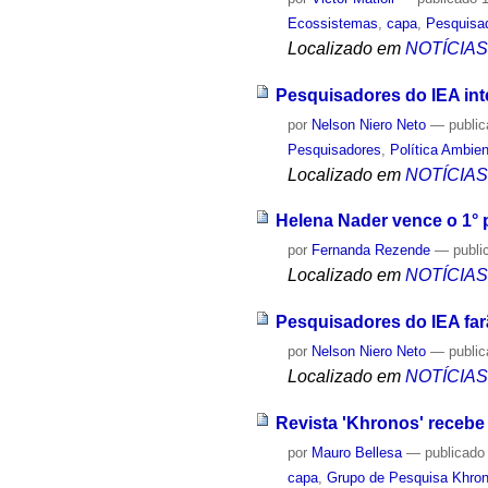
Ecossistemas
,
capa
,
Pesquisa
Localizado em
NOTÍCIA
Pesquisadores do IEA int
por
Nelson Niero Neto
—
publi
Pesquisadores
,
Política Ambien
Localizado em
NOTÍCIA
Helena Nader vence o 1° 
por
Fernanda Rezende
—
publi
Localizado em
NOTÍCIA
Pesquisadores do IEA farã
por
Nelson Niero Neto
—
publi
Localizado em
NOTÍCIA
Revista 'Khronos' recebe 
por
Mauro Bellesa
—
publicado
capa
,
Grupo de Pesquisa Khrono