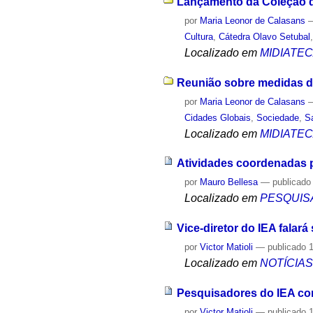
Lançamento da Coleção de 
por
Maria Leonor de Calasans
Cultura
,
Cátedra Olavo Setubal
Localizado em
MIDIATE
Reunião sobre medidas de
por
Maria Leonor de Calasans
Cidades Globais
,
Sociedade
,
S
Localizado em
MIDIATE
Atividades coordenadas 
por
Mauro Bellesa
—
publicado
Localizado em
PESQUIS
Vice-diretor do IEA falar
por
Victor Matioli
—
publicado
1
Localizado em
NOTÍCIA
Pesquisadores do IEA co
por
Victor Matioli
—
publicado
1