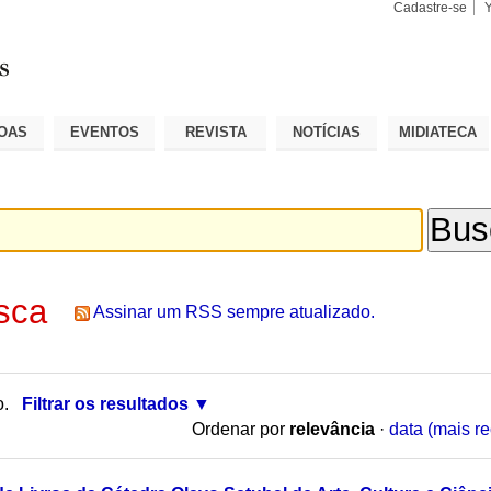
Cadastre-se
Busca
Busca
Avançad
OAS
EVENTOS
REVISTA
NOTÍCIAS
MIDIATECA
sca
Assinar um RSS sempre atualizado.
o.
Filtrar os resultados
Ordenar por
relevância
·
data (mais re