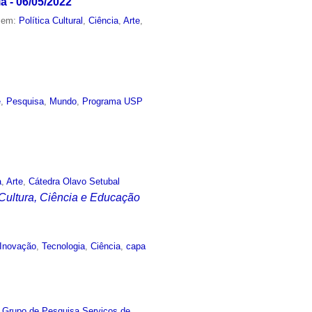
a - 06/05/2022
o em:
Política Cultural
,
Ciência
,
Arte
,
e
,
Pesquisa
,
Mundo
,
Programa USP
a
,
Arte
,
Cátedra Olavo Setubal
 Cultura, Ciência e Educação
Inovação
,
Tecnologia
,
Ciência
,
capa
,
Grupo de Pesquisa Serviços de