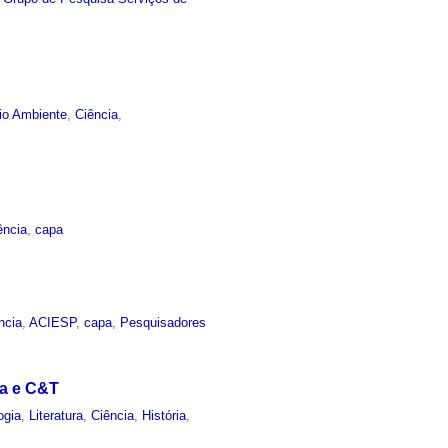
io Ambiente
,
Ciência
,
ência
,
capa
ncia
,
ACIESP
,
capa
,
Pesquisadores
ca e C&T
ogia
,
Literatura
,
Ciência
,
História
,