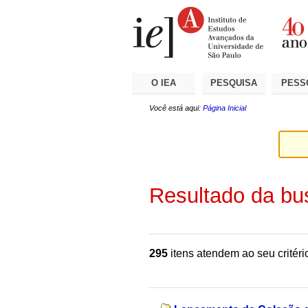
Ir
Ferramentas
Seções
para
Pessoais
o
conteúdo.
|
Ir
para
a
O IEA
PESQUISA
PESS
navegação
Você está aqui:
Página Inicial
Resultado da bu
295
itens atendem ao seu critéri