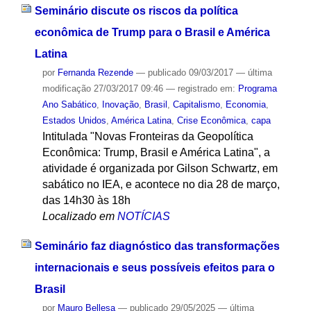
Seminário discute os riscos da política
econômica de Trump para o Brasil e América
Latina
por
Fernanda Rezende
—
publicado
09/03/2017
—
última
modificação
27/03/2017 09:46
— registrado em:
Programa
Ano Sabático
,
Inovação
,
Brasil
,
Capitalismo
,
Economia
,
Estados Unidos
,
América Latina
,
Crise Econômica
,
capa
Intitulada "Novas Fronteiras da Geopolítica
Econômica: Trump, Brasil e América Latina", a
atividade é organizada por Gilson Schwartz, em
sabático no IEA, e acontece no dia 28 de março,
das 14h30 às 18h
Localizado em
NOTÍCIAS
Seminário faz diagnóstico das transformações
internacionais e seus possíveis efeitos para o
Brasil
por
Mauro Bellesa
—
publicado
29/05/2025
—
última