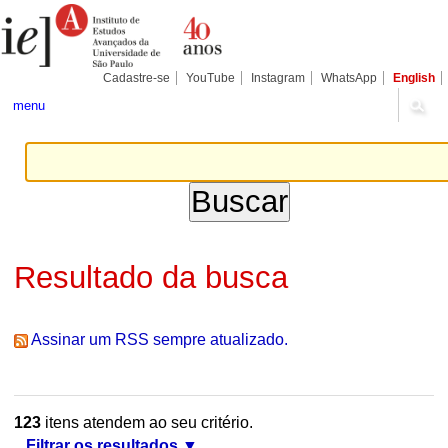
Ir
Ferramentas
Seções
para
Pessoais
o
conteúdo.
|
Cadastre-se
YouTube
Instagram
WhatsApp
English
Ir
para
menu
a
navegação
Resultado da busca
Assinar um RSS sempre atualizado.
123
itens atendem ao seu critério.
Filtrar os resultados