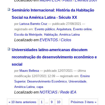
Localizado em
MIDIATECA
/
Fotos
/
Eventos 2007
Seminário Internacional: História da Habitação
Social na América Latina - Século XX
por
Larissa Barreto Cruz
—
publicado
27/08/2021
—
registrado em:
Evento público
,
Arquitetura
,
Evento online
,
Escola da Metrópole
,
Habitação
,
América Latina
Localizado em
EVENTOS
/
Ciclos
Universidades latino-americanas discutem
reconstrução do desenvolvimento econômico e
social
por
Mauro Bellesa
—
publicado
12/07/2021
—
última
modificação
12/07/2021 12:09
— registrado em:
Ensino
Superior
,
Desenvolvimento Econômico
,
Universidade
,
América Latina
,
capa
Localizado em
NOTÍCIAS
/
Rede IEA
« 10 itens anteriores
1
…
9
10
Próximos 3 itens »