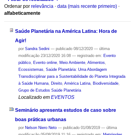
Ordenar por
relevância
·
data (mais recente primeiro)
·
alfabeticamente
Saúde Planetária na América Latina: Hora de
Agir!
por
Sandra Sedini
—
publicado
08/12/2020
—
última
modificação
23/12/2020 16:08
— registrado em:
Evento
público
,
Evento online
,
Meio Ambiente
,
Alimentos
,
Ecossistemas
,
Saúde Planetária: Uma Abordagem
Transdisciplinar para a Sustentabilidade do Planeta Integrada
à Saúde Humana
,
Direito
,
América Latina
,
Biodiversidade
,
Grupo de Estudos Saúde Planetária
Localizado em
EVENTOS
Seminário apresenta estudos de caso sobre
boas práticas urbanas
por
Nelson Niero Neto
—
publicado
01/08/2019
—
última
modificação
05/08/2019 11:16
— registrado em:
Metrópoles
,